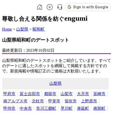
engumi
尊敬し合える関係を紡ぐ
Home
>
山梨県
>
昭和町
山梨県昭和町のデートスポット
最終更新日：
2023年10月02日
山梨県昭和町のデートスポットをご紹介しています。すべて
のデートに適したスポットを網羅して掲載する方針ですの
で、新規掲載や情報訂正のご連絡は大歓迎いたします。
山梨県
甲府市
富士吉田市
都留市
山梨市
大月市
韮崎市
南アルプス市
北杜市
甲斐市
笛吹市
上野原市
甲州市
中央市
市川三郷町
早川町
身延町
南部町