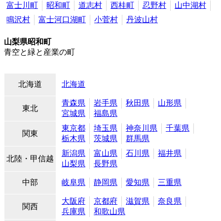
富士川町
昭和町
道志村
西桂町
忍野村
山中湖村
鳴沢村
富士河口湖町
小菅村
丹波山村
山梨県昭和町
青空と緑と産業の町
北海道
北海道
青森県
岩手県
秋田県
山形県
東北
宮城県
福島県
東京都
埼玉県
神奈川県
千葉県
関東
栃木県
茨城県
群馬県
新潟県
富山県
石川県
福井県
北陸・甲信越
山梨県
長野県
中部
岐阜県
静岡県
愛知県
三重県
大阪府
京都府
滋賀県
奈良県
関西
兵庫県
和歌山県