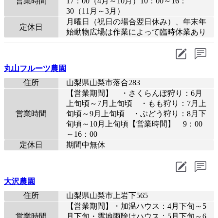
営業時間
17：00（4月～10月）10：00～16：
30（11月～3月）
月曜日（祝日の場合翌日休み）、年末年
定休日
始動物広場は作業によって臨時休業あり
丸山フルーツ農園
住所
山梨県山梨市落合283
【営業期間】 ・さくらんぼ狩り：6月
上旬頃～7月上旬頃 ・もも狩り：7月上
営業時間
旬頃～9月上旬頃 ・ぶどう狩り：8月下
旬頃～10月上旬頃【営業時間】 9：00
～16：00
定休日
期間中無休
大沢農園
住所
山梨県山梨市上岩下565
【営業期間】・加温ハウス：4月下旬～5
営業時間
月下旬・露地雨除けハウス：5月下旬～6