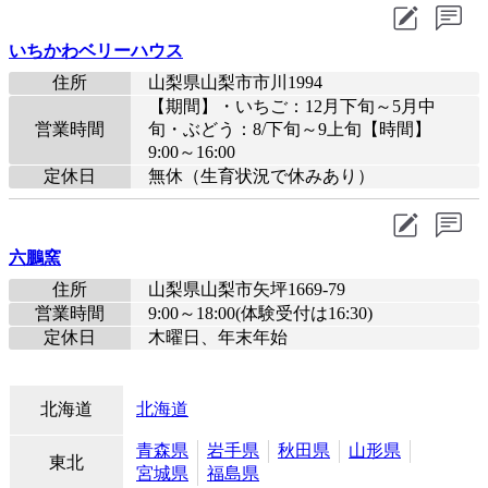
いちかわベリーハウス
住所
山梨県山梨市市川1994
【期間】・いちご：12月下旬～5月中
営業時間
旬・ぶどう：8/下旬～9上旬【時間】
9:00～16:00
定休日
無休（生育状況で休みあり）
六鵬窯
住所
山梨県山梨市矢坪1669-79
営業時間
9:00～18:00(体験受付は16:30)
定休日
木曜日、年末年始
北海道
北海道
青森県
岩手県
秋田県
山形県
東北
宮城県
福島県