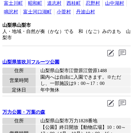
富士川町
昭和町
道志村
西桂町
忍野村
山中湖村
鳴沢村
富士河口湖町
小菅村
丹波山村
山梨県山梨市
人・地域・自然が奏（かな）でる 和（なご）みのまち 山
梨市
山梨県笛吹川フルーツ公園
住所
山梨県山梨市江曽原江曽原1488
園内へは自由に入園できます。※ただ
営業時間
し、一部施設は9：00～17：00
定休日
年中無休
万力公園・万葉の森
住所
山梨県山梨市万力1828番地
【公園】終日開放【動物広場】10：00～