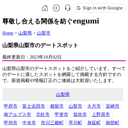
engumi
尊敬し合える関係を紡ぐ
Home
>
山梨県
>
山梨市
山梨県山梨市のデートスポット
最終更新日：
2023年10月02日
山梨県山梨市のデートスポットをご紹介しています。すべて
のデートに適したスポットを網羅して掲載する方針ですの
で、新規掲載や情報訂正のご連絡は大歓迎いたします。
山梨県
甲府市
富士吉田市
都留市
山梨市
大月市
韮崎市
南アルプス市
北杜市
甲斐市
笛吹市
上野原市
甲州市
中央市
市川三郷町
早川町
身延町
南部町