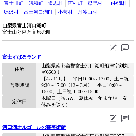
富士川町
昭和町
道志村
西桂町
忍野村
山中湖村
鳴沢村
富士河口湖町
小菅村
丹波山村
山梨県富士河口湖町
富士山と湖と高原の町
富士すばるランド
山梨県南都留郡富士河口湖町船津字剣丸
住所
尾6663-1
【4～11月】 平日10:00～17:00、土日祝
営業時間
9:30～17:00【12～3月】 平日10:00～
16:00、土日祝10:00～16:00
木曜日（※GW、夏休み、年末年始、春
定休日
休みを除く）
河口湖オルゴールの森美術館