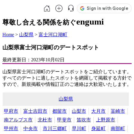
engumi
尊敬し合える関係を紡ぐ
Home
>
山梨県
>
富士河口湖町
山梨県富士河口湖町のデートスポット
最終更新日：
2023年10月02日
山梨県富士河口湖町のデートスポットをご紹介しています。
すべてのデートに適したスポットを網羅して掲載する方針で
すので、新規掲載や情報訂正のご連絡は大歓迎いたします。
山梨県
甲府市
富士吉田市
都留市
山梨市
大月市
韮崎市
南アルプス市
北杜市
甲斐市
笛吹市
上野原市
甲州市
中央市
市川三郷町
早川町
身延町
南部町