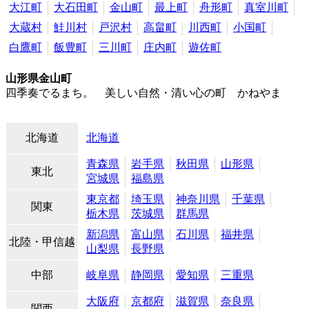
大江町
大石田町
金山町
最上町
舟形町
真室川町
大蔵村
鮭川村
戸沢村
高畠町
川西町
小国町
白鷹町
飯豊町
三川町
庄内町
遊佐町
山形県金山町
四季奏でるまち。 美しい自然・清い心の町 かねやま
北海道
北海道
青森県
岩手県
秋田県
山形県
東北
宮城県
福島県
東京都
埼玉県
神奈川県
千葉県
関東
栃木県
茨城県
群馬県
新潟県
富山県
石川県
福井県
北陸・甲信越
山梨県
長野県
中部
岐阜県
静岡県
愛知県
三重県
大阪府
京都府
滋賀県
奈良県
関西