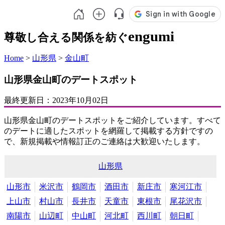
engumi
尊敬し合える関係を紡ぐ
Home
>
山形県
>
金山町
山形県金山町のデートスポット
最終更新日：
2023年10月02日
山形県金山町のデートスポットをご紹介しています。すべて
のデートに適したスポットを網羅して掲載する方針ですの
で、新規掲載や情報訂正のご連絡は大歓迎いたします。
山形県
山形市
米沢市
鶴岡市
酒田市
新庄市
寒河江市
上山市
村山市
長井市
天童市
東根市
尾花沢市
南陽市
山辺町
中山町
河北町
西川町
朝日町