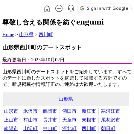
engumi
尊敬し合える関係を紡ぐ
Home
>
山形県
>
西川町
山形県西川町のデートスポット
最終更新日：
2023年10月02日
山形県西川町のデートスポットをご紹介しています。すべて
のデートに適したスポットを網羅して掲載する方針ですの
で、新規掲載や情報訂正のご連絡は大歓迎いたします。
山形県
山形市
米沢市
鶴岡市
酒田市
新庄市
寒河江市
上山市
村山市
長井市
天童市
東根市
尾花沢市
南陽市
山辺町
中山町
河北町
西川町
朝日町