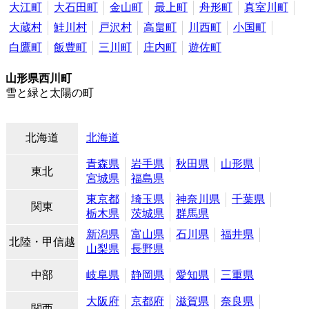
大江町
大石田町
金山町
最上町
舟形町
真室川町
大蔵村
鮭川村
戸沢村
高畠町
川西町
小国町
白鷹町
飯豊町
三川町
庄内町
遊佐町
山形県西川町
雪と緑と太陽の町
北海道
北海道
青森県
岩手県
秋田県
山形県
東北
宮城県
福島県
東京都
埼玉県
神奈川県
千葉県
関東
栃木県
茨城県
群馬県
新潟県
富山県
石川県
福井県
北陸・甲信越
山梨県
長野県
中部
岐阜県
静岡県
愛知県
三重県
大阪府
京都府
滋賀県
奈良県
関西