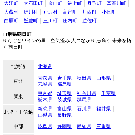
大江町
大石田町
金山町
最上町
舟形町
真室川町
大蔵村
鮭川村
戸沢村
高畠町
川西町
小国町
白鷹町
飯豊町
三川町
庄内町
遊佐町
山形県朝日町
りんごとワインの里 空気澄み 人つながり 志高く 未来を拓
く 朝日町
北海道
北海道
青森県
岩手県
秋田県
山形県
東北
宮城県
福島県
東京都
埼玉県
神奈川県
千葉県
関東
栃木県
茨城県
群馬県
新潟県
富山県
石川県
福井県
北陸・甲信越
山梨県
長野県
中部
岐阜県
静岡県
愛知県
三重県