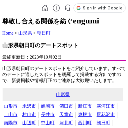
engumi
尊敬し合える関係を紡ぐ
Home
>
山形県
>
朝日町
山形県朝日町のデートスポット
最終更新日：
2023年10月02日
山形県朝日町のデートスポットをご紹介しています。すべて
のデートに適したスポットを網羅して掲載する方針ですの
で、新規掲載や情報訂正のご連絡は大歓迎いたします。
山形県
山形市
米沢市
鶴岡市
酒田市
新庄市
寒河江市
上山市
村山市
長井市
天童市
東根市
尾花沢市
南陽市
山辺町
中山町
河北町
西川町
朝日町