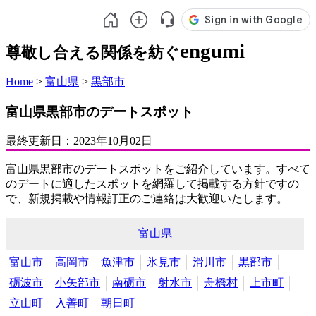
engumi
尊敬し合える関係を紡ぐ
Home
>
富山県
>
黒部市
富山県黒部市のデートスポット
最終更新日：
2023年10月02日
富山県黒部市のデートスポットをご紹介しています。すべて
のデートに適したスポットを網羅して掲載する方針ですの
で、新規掲載や情報訂正のご連絡は大歓迎いたします。
富山県
富山市
高岡市
魚津市
氷見市
滑川市
黒部市
砺波市
小矢部市
南砺市
射水市
舟橋村
上市町
立山町
入善町
朝日町