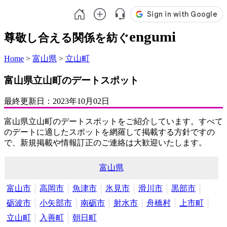
engumi
尊敬し合える関係を紡ぐ
Home
>
富山県
>
立山町
富山県立山町のデートスポット
最終更新日：
2023年10月02日
富山県立山町のデートスポットをご紹介しています。すべて
のデートに適したスポットを網羅して掲載する方針ですの
で、新規掲載や情報訂正のご連絡は大歓迎いたします。
富山県
富山市
高岡市
魚津市
氷見市
滑川市
黒部市
砺波市
小矢部市
南砺市
射水市
舟橋村
上市町
立山町
入善町
朝日町