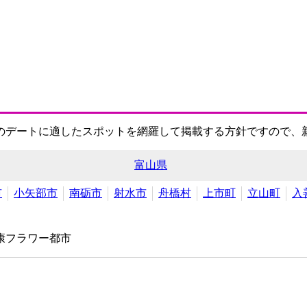
のデートに適したスポットを網羅して掲載する方針ですので、
富山県
市
小矢部市
南砺市
射水市
舟橋村
上市町
立山町
入
康フラワー都市