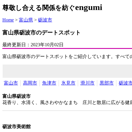
engumi
尊敬し合える関係を紡ぐ
Home
>
富山県
>
砺波市
富山県砺波市のデートスポット
最終更新日：
2023年10月02日
富山県砺波市のデートスポットをご紹介しています。すべて
富山市
高岡市
魚津市
氷見市
滑川市
黒部市
砺波
富山県砺波市
花香り、水清く、風さわやかなまち 庄川と散居に広がる健
砺波市美術館