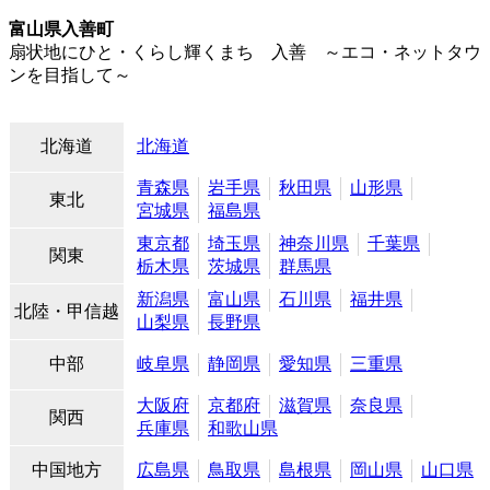
富山県入善町
扇状地にひと・くらし輝くまち 入善 ～エコ・ネットタウ
ンを目指して～
北海道
北海道
青森県
岩手県
秋田県
山形県
東北
宮城県
福島県
東京都
埼玉県
神奈川県
千葉県
関東
栃木県
茨城県
群馬県
新潟県
富山県
石川県
福井県
北陸・甲信越
山梨県
長野県
中部
岐阜県
静岡県
愛知県
三重県
大阪府
京都府
滋賀県
奈良県
関西
兵庫県
和歌山県
中国地方
広島県
鳥取県
島根県
岡山県
山口県