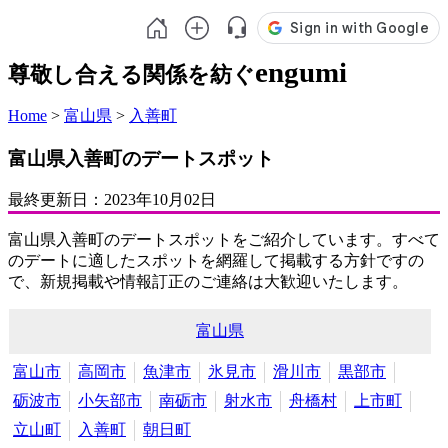
engumi
尊敬し合える関係を紡ぐ
Home
>
富山県
>
入善町
富山県入善町のデートスポット
最終更新日：
2023年10月02日
富山県入善町のデートスポットをご紹介しています。すべて
のデートに適したスポットを網羅して掲載する方針ですの
で、新規掲載や情報訂正のご連絡は大歓迎いたします。
富山県
富山市
高岡市
魚津市
氷見市
滑川市
黒部市
砺波市
小矢部市
南砺市
射水市
舟橋村
上市町
立山町
入善町
朝日町