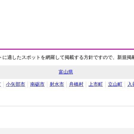
トに適したスポットを網羅して掲載する方針ですので、新規掲
富山県
市
小矢部市
南砺市
射水市
舟橋村
上市町
立山町
入