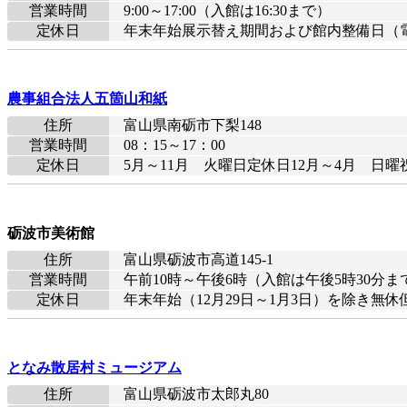
営業時間
9:00～17:00（入館は16:30まで）
定休日
年末年始展示替え期間および館内整備日（
農事組合法人五箇山和紙
住所
富山県南砺市下梨148
営業時間
08：15～17：00
定休日
5月～11月 火曜日定休日12月～4月 日
砺波市美術館
住所
富山県砺波市高道145-1
営業時間
午前10時～午後6時（入館は午後5時30分ま
定休日
年末年始（12月29日～1月3日）を除き
となみ散居村ミュージアム
住所
富山県砺波市太郎丸80