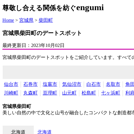
engumi
尊敬し合える関係を紡ぐ
Home
>
宮城県
>
柴田町
宮城県柴田町のデートスポット
最終更新日：
2023年10月02日
宮城県柴田町のデートスポットをご紹介しています。すべて
仙台市
石巻市
塩竈市
気仙沼市
白石市
名取市
角
川崎町
丸森町
亘理町
山元町
松島町
七ヶ浜町
利
宮城県柴田町
美しい自然の中で文化と山号が融合したコンパクトな創造都
北海道
北海道