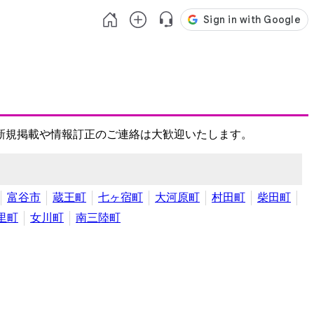
新規掲載や情報訂正のご連絡は大歓迎いたします。
富谷市
蔵王町
七ヶ宿町
大河原町
村田町
柴田町
里町
女川町
南三陸町