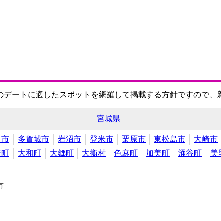
のデートに適したスポットを網羅して掲載する方針ですので、
宮城県
田市
多賀城市
岩沼市
登米市
栗原市
東松島市
大崎市
府町
大和町
大郷町
大衡村
色麻町
加美町
涌谷町
美
市