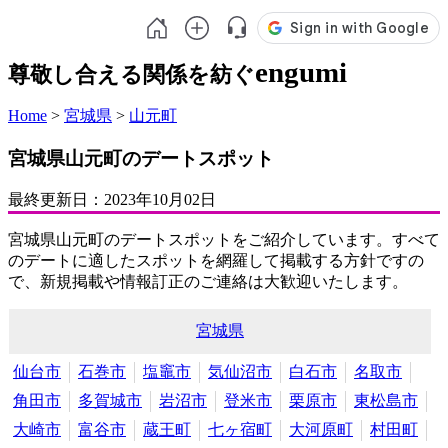
engumi
尊敬し合える関係を紡ぐ
Home
>
宮城県
>
山元町
宮城県山元町のデートスポット
最終更新日：
2023年10月02日
宮城県山元町のデートスポットをご紹介しています。すべて
のデートに適したスポットを網羅して掲載する方針ですの
で、新規掲載や情報訂正のご連絡は大歓迎いたします。
宮城県
仙台市
石巻市
塩竈市
気仙沼市
白石市
名取市
角田市
多賀城市
岩沼市
登米市
栗原市
東松島市
大崎市
富谷市
蔵王町
七ヶ宿町
大河原町
村田町