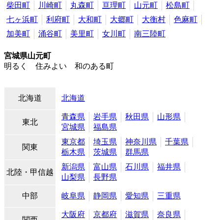
柴田町
川崎町
丸森町
亘理町
山元町
松島町
七ヶ浜町
利府町
大和町
大郷町
大衡村
色麻町
加美町
涌谷町
美里町
女川町
南三陸町
宮城県山元町
明るく 住みよい 和のある町
北海道
北海道
青森県
岩手県
秋田県
山形県
東北
宮城県
福島県
東京都
埼玉県
神奈川県
千葉県
関東
栃木県
茨城県
群馬県
新潟県
富山県
石川県
福井県
北陸・甲信越
山梨県
長野県
中部
岐阜県
静岡県
愛知県
三重県
大阪府
京都府
滋賀県
奈良県
関西