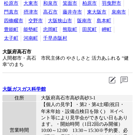
松原市
大東市
和泉市
箕面市
柏原市
羽曳野市
門真市
摂津市
高石市
藤井寺市
東大阪市
泉南市
四條畷市
交野市
大阪狭山市
阪南市
島本町
豊能町
能勢町
忠岡町
熊取町
田尻町
岬町
太子町
河南町
千早赤阪村
大阪府高石市
人間都市・高石 市民主体の やさしさと 活力あふれる “健
幸”のまち
大阪ガスガス科学館
住所
大阪府高石市高砂高砂3-1
【個人の見学】・第2・第4土曜(祝日・
年末年始・設備点検日を除く) ※イベ
ント等により見学会ができない日もあり
ます。・開始時間（1日2回のみ開催）
営業時間
10:00～12:00 13:30～15:30※予約要、必