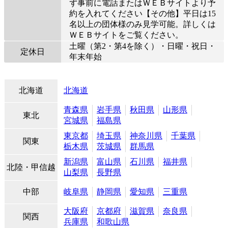
ず事前に電話またはＷＥＢサイトより予
約を入れてください【その他】平日は15
名以上の団体様のみ見学可能。詳しくは
ＷＥＢサイトをご覧ください。
土曜（第2・第4を除く）・日曜・祝日・
定休日
年末年始
北海道
北海道
青森県
岩手県
秋田県
山形県
東北
宮城県
福島県
東京都
埼玉県
神奈川県
千葉県
関東
栃木県
茨城県
群馬県
新潟県
富山県
石川県
福井県
北陸・甲信越
山梨県
長野県
中部
岐阜県
静岡県
愛知県
三重県
大阪府
京都府
滋賀県
奈良県
関西
兵庫県
和歌山県