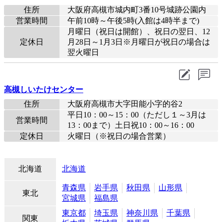
住所
大阪府高槻市城内町3番10号城跡公園内
営業時間
午前10時～午後5時(入館は4時半まで)
月曜日（祝日は開館）、祝日の翌日、12
定休日
月28日～1月3日※月曜日が祝日の場合は
翌火曜日
高槻しいたけセンター
住所
大阪府高槻市大字田能小字的谷2
平日10：00～15：00（ただし１～3月は
営業時間
13：00まで）土日祝10：00～16：00
定休日
火曜日（※祝日の場合営業）
北海道
北海道
青森県
岩手県
秋田県
山形県
東北
宮城県
福島県
東京都
埼玉県
神奈川県
千葉県
関東