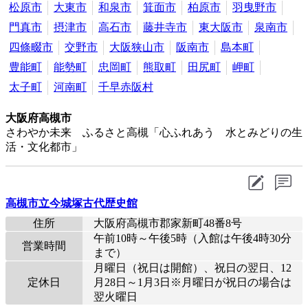
松原市
大東市
和泉市
箕面市
柏原市
羽曳野市
門真市
摂津市
高石市
藤井寺市
東大阪市
泉南市
四條畷市
交野市
大阪狭山市
阪南市
島本町
豊能町
能勢町
忠岡町
熊取町
田尻町
岬町
太子町
河南町
千早赤阪村
大阪府高槻市
さわやか未来 ふるさと高槻「心ふれあう 水とみどりの生
活・文化都市」
高槻市立今城塚古代歴史館
住所
大阪府高槻市郡家新町48番8号
午前10時～午後5時（入館は午後4時30分
営業時間
まで）
月曜日（祝日は開館）、祝日の翌日、12
定休日
月28日～1月3日※月曜日が祝日の場合は
翌火曜日