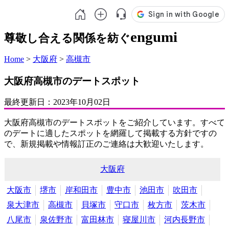
engumi
尊敬し合える関係を紡ぐ
Home
>
大阪府
>
高槻市
大阪府高槻市のデートスポット
最終更新日：
2023年10月02日
大阪府高槻市のデートスポットをご紹介しています。すべて
のデートに適したスポットを網羅して掲載する方針ですの
で、新規掲載や情報訂正のご連絡は大歓迎いたします。
大阪府
大阪市
堺市
岸和田市
豊中市
池田市
吹田市
泉大津市
高槻市
貝塚市
守口市
枚方市
茨木市
八尾市
泉佐野市
富田林市
寝屋川市
河内長野市