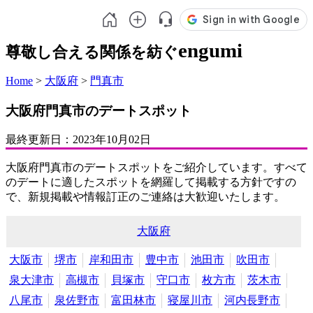
engumi
尊敬し合える関係を紡ぐ
Home
>
大阪府
>
門真市
大阪府門真市のデートスポット
最終更新日：
2023年10月02日
大阪府門真市のデートスポットをご紹介しています。すべて
のデートに適したスポットを網羅して掲載する方針ですの
で、新規掲載や情報訂正のご連絡は大歓迎いたします。
大阪府
大阪市
堺市
岸和田市
豊中市
池田市
吹田市
泉大津市
高槻市
貝塚市
守口市
枚方市
茨木市
八尾市
泉佐野市
富田林市
寝屋川市
河内長野市