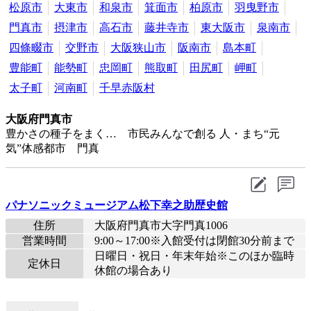
松原市
大東市
和泉市
箕面市
柏原市
羽曳野市
門真市
摂津市
高石市
藤井寺市
東大阪市
泉南市
四條畷市
交野市
大阪狭山市
阪南市
島本町
豊能町
能勢町
忠岡町
熊取町
田尻町
岬町
太子町
河南町
千早赤阪村
大阪府門真市
豊かさの種子をまく… 市民みんなで創る 人・まち“元
気”体感都市 門真
パナソニックミュージアム松下幸之助歴史館
住所
大阪府門真市大字門真1006
営業時間
9:00～17:00※入館受付は閉館30分前まで
日曜日・祝日・年末年始※このほか臨時
定休日
休館の場合あり