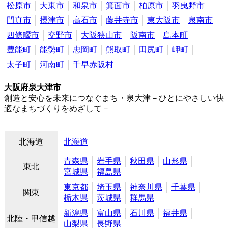
松原市
大東市
和泉市
箕面市
柏原市
羽曳野市
門真市
摂津市
高石市
藤井寺市
東大阪市
泉南市
四條畷市
交野市
大阪狭山市
阪南市
島本町
豊能町
能勢町
忠岡町
熊取町
田尻町
岬町
太子町
河南町
千早赤阪村
大阪府泉大津市
創造と安心を未来につなぐまち・泉大津－ひとにやさしい快
適なまちづくりをめざして－
北海道
北海道
青森県
岩手県
秋田県
山形県
東北
宮城県
福島県
東京都
埼玉県
神奈川県
千葉県
関東
栃木県
茨城県
群馬県
新潟県
富山県
石川県
福井県
北陸・甲信越
山梨県
長野県