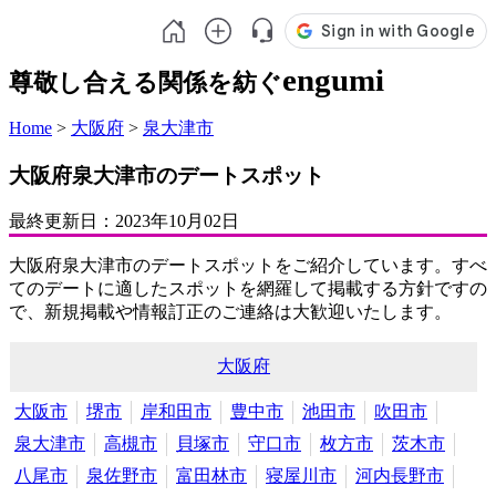
engumi
尊敬し合える関係を紡ぐ
Home
>
大阪府
>
泉大津市
大阪府泉大津市のデートスポット
最終更新日：
2023年10月02日
大阪府泉大津市のデートスポットをご紹介しています。すべ
てのデートに適したスポットを網羅して掲載する方針ですの
で、新規掲載や情報訂正のご連絡は大歓迎いたします。
大阪府
大阪市
堺市
岸和田市
豊中市
池田市
吹田市
泉大津市
高槻市
貝塚市
守口市
枚方市
茨木市
八尾市
泉佐野市
富田林市
寝屋川市
河内長野市