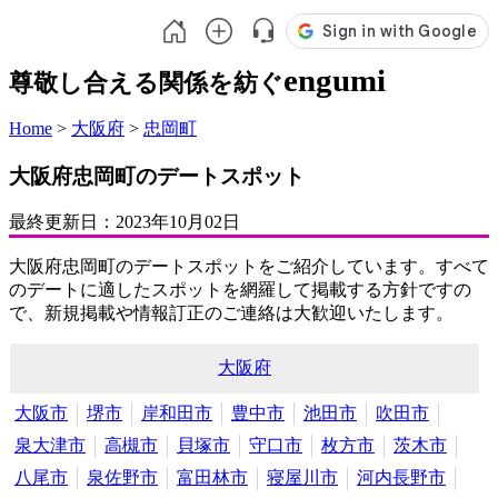
engumi
尊敬し合える関係を紡ぐ
Home
>
大阪府
>
忠岡町
大阪府忠岡町のデートスポット
最終更新日：
2023年10月02日
大阪府忠岡町のデートスポットをご紹介しています。すべて
のデートに適したスポットを網羅して掲載する方針ですの
で、新規掲載や情報訂正のご連絡は大歓迎いたします。
大阪府
大阪市
堺市
岸和田市
豊中市
池田市
吹田市
泉大津市
高槻市
貝塚市
守口市
枚方市
茨木市
八尾市
泉佐野市
富田林市
寝屋川市
河内長野市