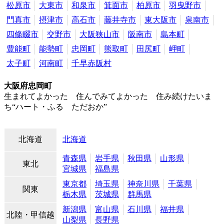
松原市
大東市
和泉市
箕面市
柏原市
羽曳野市
門真市
摂津市
高石市
藤井寺市
東大阪市
泉南市
四條畷市
交野市
大阪狭山市
阪南市
島本町
豊能町
能勢町
忠岡町
熊取町
田尻町
岬町
太子町
河南町
千早赤阪村
大阪府忠岡町
生まれてよかった 住んでみてよかった 住み続けたいま
ち“ハート・ふる ただおか”
北海道
北海道
青森県
岩手県
秋田県
山形県
東北
宮城県
福島県
東京都
埼玉県
神奈川県
千葉県
関東
栃木県
茨城県
群馬県
新潟県
富山県
石川県
福井県
北陸・甲信越
山梨県
長野県