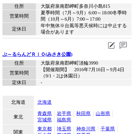
住所
大阪府泉南郡岬町多奈川小島815
夏季時間（7月～9月）6:00～18:00冬季時
営業時間
間（10月～6月）7:00～17:00
年中無休※台風等悪天候時には中止する
定休日
場合があります
ぷ～るらんどＲｉＯ(みさき公園)
住所
大阪府泉南郡岬町淡輪3990
【開催期間】 2016年7月16日～9月4日
営業時間
（9/1・2は休園日）
-
定休日
北海道
北海道
青森県
岩手県
秋田県
山形県
東北
宮城県
福島県
東京都
埼玉県
神奈川県
千葉県
関東