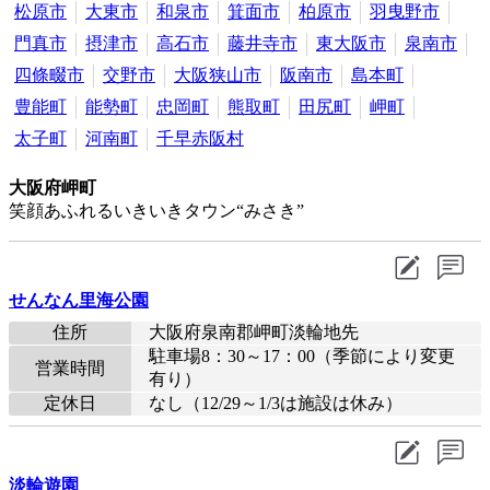
松原市
大東市
和泉市
箕面市
柏原市
羽曳野市
門真市
摂津市
高石市
藤井寺市
東大阪市
泉南市
四條畷市
交野市
大阪狭山市
阪南市
島本町
豊能町
能勢町
忠岡町
熊取町
田尻町
岬町
太子町
河南町
千早赤阪村
大阪府岬町
笑顔あふれるいきいきタウン“みさき”
せんなん里海公園
住所
大阪府泉南郡岬町淡輪地先
駐車場8：30～17：00（季節により変更
営業時間
有り）
定休日
なし（12/29～1/3は施設は休み）
淡輪遊園