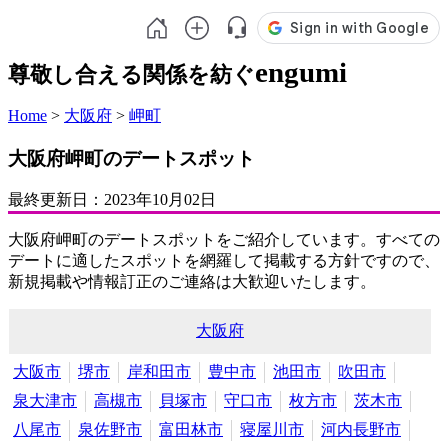
engumi
尊敬し合える関係を紡ぐ
Home
>
大阪府
>
岬町
大阪府岬町のデートスポット
最終更新日：
2023年10月02日
大阪府岬町のデートスポットをご紹介しています。すべての
デートに適したスポットを網羅して掲載する方針ですので、
新規掲載や情報訂正のご連絡は大歓迎いたします。
大阪府
大阪市
堺市
岸和田市
豊中市
池田市
吹田市
泉大津市
高槻市
貝塚市
守口市
枚方市
茨木市
八尾市
泉佐野市
富田林市
寝屋川市
河内長野市