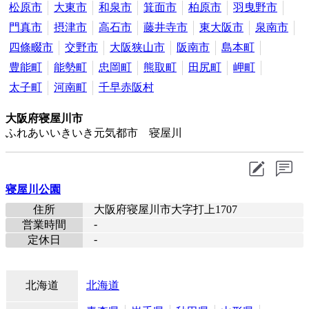
松原市
大東市
和泉市
箕面市
柏原市
羽曳野市
門真市
摂津市
高石市
藤井寺市
東大阪市
泉南市
四條畷市
交野市
大阪狭山市
阪南市
島本町
豊能町
能勢町
忠岡町
熊取町
田尻町
岬町
太子町
河南町
千早赤阪村
大阪府寝屋川市
ふれあいいきいき元気都市 寝屋川
寝屋川公園
住所
大阪府寝屋川市大字打上1707
-
営業時間
-
定休日
北海道
北海道