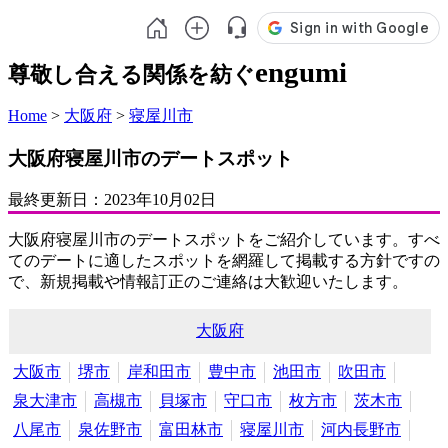
engumi
尊敬し合える関係を紡ぐ
Home
>
大阪府
>
寝屋川市
大阪府寝屋川市のデートスポット
最終更新日：
2023年10月02日
大阪府寝屋川市のデートスポットをご紹介しています。すべ
てのデートに適したスポットを網羅して掲載する方針ですの
で、新規掲載や情報訂正のご連絡は大歓迎いたします。
大阪府
大阪市
堺市
岸和田市
豊中市
池田市
吹田市
泉大津市
高槻市
貝塚市
守口市
枚方市
茨木市
八尾市
泉佐野市
富田林市
寝屋川市
河内長野市