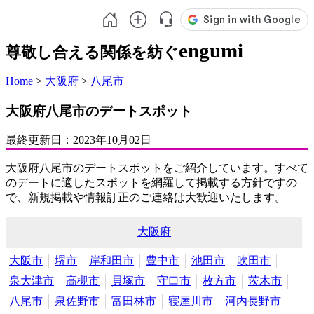
engumi
尊敬し合える関係を紡ぐ
Home
>
大阪府
>
八尾市
大阪府八尾市のデートスポット
最終更新日：
2023年10月02日
大阪府八尾市のデートスポットをご紹介しています。すべて
のデートに適したスポットを網羅して掲載する方針ですの
で、新規掲載や情報訂正のご連絡は大歓迎いたします。
大阪府
大阪市
堺市
岸和田市
豊中市
池田市
吹田市
泉大津市
高槻市
貝塚市
守口市
枚方市
茨木市
八尾市
泉佐野市
富田林市
寝屋川市
河内長野市