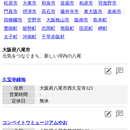
松原市
大東市
和泉市
箕面市
柏原市
羽曳野市
門真市
摂津市
高石市
藤井寺市
東大阪市
泉南市
四條畷市
交野市
大阪狭山市
阪南市
島本町
豊能町
能勢町
忠岡町
熊取町
田尻町
岬町
太子町
河南町
千早赤阪村
大阪府八尾市
元気をつなぐまち、新しい河内の八尾
久宝寺緑地
住所
大阪府八尾市西久宝寺323
-
営業時間
定休日
無休
コンペイトウミュージアムやお