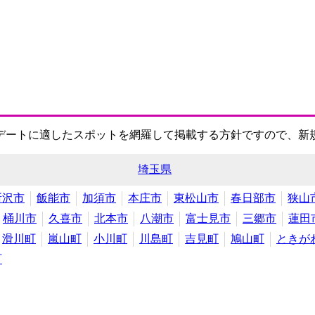
デートに適したスポットを網羅して掲載する方針ですので、新
埼玉県
所沢市
飯能市
加須市
本庄市
東松山市
春日部市
狭山
桶川市
久喜市
北本市
八潮市
富士見市
三郷市
蓮田
滑川町
嵐山町
小川町
川島町
吉見町
鳩山町
ときが
町