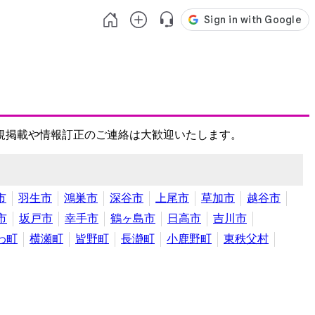
規掲載や情報訂正のご連絡は大歓迎いたします。
市
羽生市
鴻巣市
深谷市
上尾市
草加市
越谷市
市
坂戸市
幸手市
鶴ヶ島市
日高市
吉川市
わ町
横瀬町
皆野町
長瀞町
小鹿野町
東秩父村