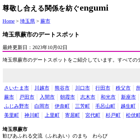
engumi
尊敬し合える関係を紡ぐ
Home
>
埼玉県
>
蕨市
埼玉県蕨市のデートスポット
最終更新日：
2023年10月02日
埼玉県蕨市のデートスポットをご紹介しています。すべての
さいたま市
川越市
熊谷市
川口市
行田市
秩父市
蕨市
戸田市
入間市
朝霞市
志木市
和光市
新座市
ふじみ野市
白岡市
伊奈町
三芳町
毛呂山町
越生町
美里町
神川町
上里町
寄居町
宮代町
杉戸町
松伏
埼玉県蕨市
歓びあふれる交流（ふれあい）のまち わらび