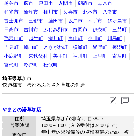
越谷市
蕨市
戸田市
入間市
朝霞市
志木市
和光市
新座市
桶川市
久喜市
北本市
八潮市
富士見市
三郷市
蓮田市
坂戸市
幸手市
鶴ヶ島市
日高市
吉川市
ふじみ野市
白岡市
伊奈町
三芳町
毛呂山町
越生町
滑川町
嵐山町
小川町
川島町
吉見町
鳩山町
ときがわ町
横瀬町
皆野町
長瀞町
小鹿野町
東秩父村
美里町
神川町
上里町
寄居町
宮代町
杉戸町
松伏町
埼玉県草加市
快適都市 誇れるふるさと草加の創造
やまとの湯草加店
住所
埼玉県草加市瀬崎5丁目38-17
営業時間
10:00～1:00（入浴受付は24:00まで）
年中無休※設備等の点検整備のため、臨
定休日