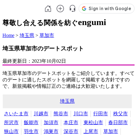
engumi
尊敬し合える関係を紡ぐ
Home
>
埼玉県
>
草加市
埼玉県草加市のデートスポット
最終更新日：
2023年10月02日
埼玉県草加市のデートスポットをご紹介しています。すべて
のデートに適したスポットを網羅して掲載する方針ですの
で、新規掲載や情報訂正のご連絡は大歓迎いたします。
埼玉県
さいたま市
川越市
熊谷市
川口市
行田市
秩父市
所沢市
飯能市
加須市
本庄市
東松山市
春日部市
狭山市
羽生市
鴻巣市
深谷市
上尾市
草加市