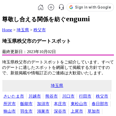
engumi
尊敬し合える関係を紡ぐ
Home
>
埼玉県
>
秩父市
埼玉県秩父市のデートスポット
最終更新日：
2023年10月02日
埼玉県秩父市のデートスポットをご紹介しています。すべて
のデートに適したスポットを網羅して掲載する方針ですの
で、新規掲載や情報訂正のご連絡は大歓迎いたします。
埼玉県
さいたま市
川越市
熊谷市
川口市
行田市
秩父市
所沢市
飯能市
加須市
本庄市
東松山市
春日部市
狭山市
羽生市
鴻巣市
深谷市
上尾市
草加市