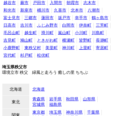
越谷市
蕨市
戸田市
入間市
朝霞市
志木市
和光市
新座市
桶川市
久喜市
北本市
八潮市
富士見市
三郷市
蓮田市
坂戸市
幸手市
鶴ヶ島市
日高市
吉川市
ふじみ野市
白岡市
伊奈町
三芳町
毛呂山町
越生町
滑川町
嵐山町
小川町
川島町
吉見町
鳩山町
ときがわ町
横瀬町
皆野町
長瀞町
小鹿野町
東秩父村
美里町
神川町
上里町
寄居町
宮代町
杉戸町
松伏町
埼玉県秩父市
環境立市 秩父 緑風と走ろう 癒しの里 ちちぶ
北海道
北海道
青森県
岩手県
秋田県
山形県
東北
宮城県
福島県
東京都
埼玉県
神奈川県
千葉県
関東