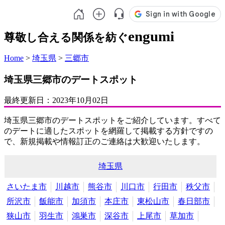
engumi
尊敬し合える関係を紡ぐ
Home
>
埼玉県
>
三郷市
埼玉県三郷市のデートスポット
最終更新日：
2023年10月02日
埼玉県三郷市のデートスポットをご紹介しています。すべて
のデートに適したスポットを網羅して掲載する方針ですの
で、新規掲載や情報訂正のご連絡は大歓迎いたします。
埼玉県
さいたま市
川越市
熊谷市
川口市
行田市
秩父市
所沢市
飯能市
加須市
本庄市
東松山市
春日部市
狭山市
羽生市
鴻巣市
深谷市
上尾市
草加市