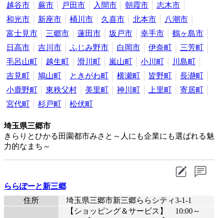
越谷市
蕨市
戸田市
入間市
朝霞市
志木市
和光市
新座市
桶川市
久喜市
北本市
八潮市
富士見市
三郷市
蓮田市
坂戸市
幸手市
鶴ヶ島市
日高市
吉川市
ふじみ野市
白岡市
伊奈町
三芳町
毛呂山町
越生町
滑川町
嵐山町
小川町
川島町
吉見町
鳩山町
ときがわ町
横瀬町
皆野町
長瀞町
小鹿野町
東秩父村
美里町
神川町
上里町
寄居町
宮代町
杉戸町
松伏町
埼玉県三郷市
きらりとひかる田園都市みさと～人にも企業にも選ばれる魅
力的なまち～
ららぽーと新三郷
住所
埼玉県三郷市新三郷ららシティ3-1-1
【ショッピング＆サービス】 10:00～