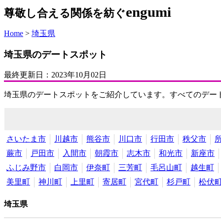
engumi
尊敬し合える関係を紡ぐ
Home
>
埼玉県
埼玉県のデートスポット
最終更新日：
2023年10月02日
埼玉県のデートスポットをご紹介しています。すべてのデー
さいたま市
川越市
熊谷市
川口市
行田市
秩父市
蕨市
戸田市
入間市
朝霞市
志木市
和光市
新座市
ふじみ野市
白岡市
伊奈町
三芳町
毛呂山町
越生町
美里町
神川町
上里町
寄居町
宮代町
杉戸町
松伏
埼玉県