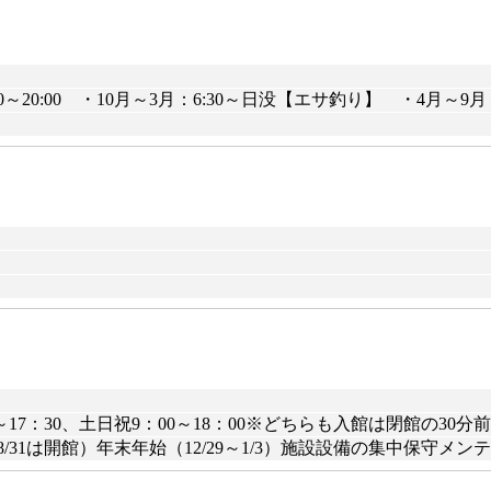
20:00 ・10月～3月：6:30～日没【エサ釣り】 ・4月～9月：
）
～17：30、土日祝9：00～18：00※どちらも入館は閉館の30分
/31は開館）年末年始（12/29～1/3）施設設備の集中保守メ