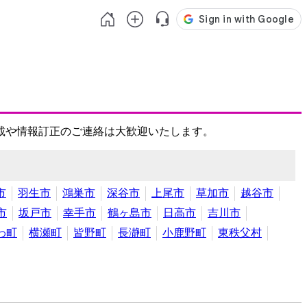
載や情報訂正のご連絡は大歓迎いたします。
市
羽生市
鴻巣市
深谷市
上尾市
草加市
越谷市
市
坂戸市
幸手市
鶴ヶ島市
日高市
吉川市
わ町
横瀬町
皆野町
長瀞町
小鹿野町
東秩父村