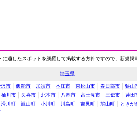
トに適したスポットを網羅して掲載する方針ですので、新規掲
埼玉県
所沢市
飯能市
加須市
本庄市
東松山市
春日部市
狭山
桶川市
久喜市
北本市
八潮市
富士見市
三郷市
蓮田
滑川町
嵐山町
小川町
川島町
吉見町
鳩山町
ときが
町