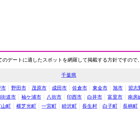
てのデートに適したスポットを網羅して掲載する方針ですので
千葉県
戸市
野田市
茂原市
成田市
佐倉市
東金市
旭市
習志
四街道市
袖ケ浦市
八街市
印西市
白井市
富里市
南房
芝山町
横芝光町
一宮町
睦沢町
長生村
白子町
長柄町