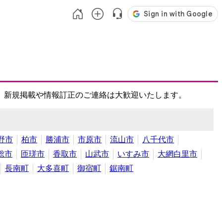
、新規掲載や情報訂正のご連絡は大歓迎いたします。
野市
柏市
勝浦市
市原市
流山市
八千代市
総市
匝瑳市
香取市
山武市
いすみ市
大網白里市
長南町
大多喜町
御宿町
鋸南町