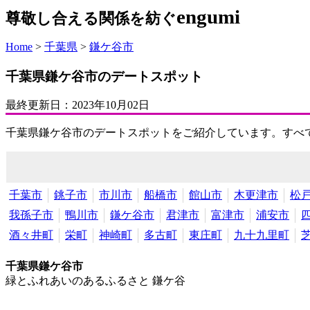
engumi
尊敬し合える関係を紡ぐ
Home
>
千葉県
>
鎌ケ谷市
千葉県鎌ケ谷市のデートスポット
最終更新日：
2023年10月02日
千葉県鎌ケ谷市のデートスポットをご紹介しています。すべ
千葉市
銚子市
市川市
船橋市
館山市
木更津市
松
我孫子市
鴨川市
鎌ケ谷市
君津市
富津市
浦安市
酒々井町
栄町
神崎町
多古町
東庄町
九十九里町
千葉県鎌ケ谷市
緑とふれあいのあるふるさと 鎌ケ谷