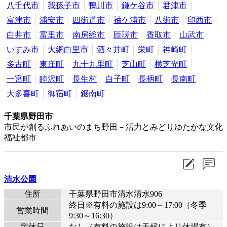
八千代市
我孫子市
鴨川市
鎌ケ谷市
君津市
富津市
浦安市
四街道市
袖ケ浦市
八街市
印西市
白井市
富里市
南房総市
匝瑳市
香取市
山武市
いすみ市
大網白里市
酒々井町
栄町
神崎町
多古町
東庄町
九十九里町
芝山町
横芝光町
一宮町
睦沢町
長生村
白子町
長柄町
長南町
大多喜町
御宿町
鋸南町
千葉県野田市
市民が創るふれあいのまち野田－活力とみどりゆたかな文化
福祉都市
清水公園
住所
千葉県野田市清水清水906
終日※有料の施設は9:00～17:00（冬季
営業時間
9:30～16:30）
定休日
なし（有料の施設は天候により休場有）