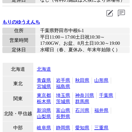
もりのゆうえんち
住所
千葉県野田市中根6-1
平日11:00～17:00土日祝10:30～
営業時間
17:00GW、お盆、8月土日10:30～19:00
定休日
水曜日（春、夏休み、年末年始除く）
北海道
北海道
青森県
岩手県
秋田県
山形県
東北
宮城県
福島県
東京都
埼玉県
神奈川県
千葉県
関東
栃木県
茨城県
群馬県
新潟県
富山県
石川県
福井県
北陸・甲信越
山梨県
長野県
中部
岐阜県
静岡県
愛知県
三重県