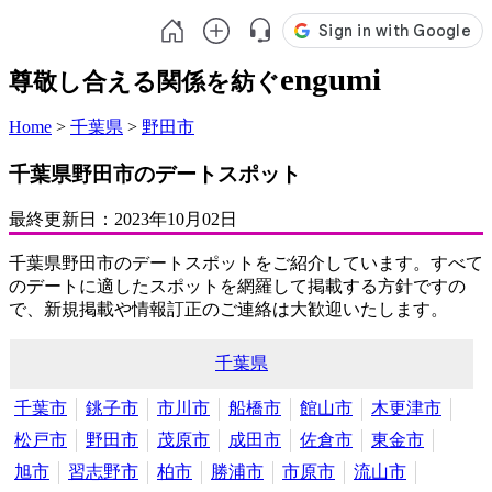
engumi
尊敬し合える関係を紡ぐ
Home
>
千葉県
>
野田市
千葉県野田市のデートスポット
最終更新日：
2023年10月02日
千葉県野田市のデートスポットをご紹介しています。すべて
のデートに適したスポットを網羅して掲載する方針ですの
で、新規掲載や情報訂正のご連絡は大歓迎いたします。
千葉県
千葉市
銚子市
市川市
船橋市
館山市
木更津市
松戸市
野田市
茂原市
成田市
佐倉市
東金市
旭市
習志野市
柏市
勝浦市
市原市
流山市