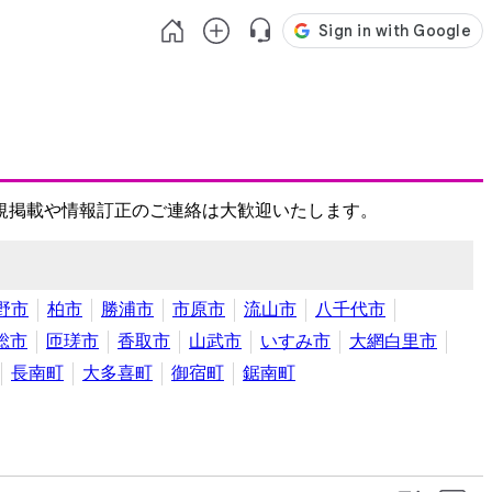
規掲載や情報訂正のご連絡は大歓迎いたします。
野市
柏市
勝浦市
市原市
流山市
八千代市
総市
匝瑳市
香取市
山武市
いすみ市
大網白里市
長南町
大多喜町
御宿町
鋸南町