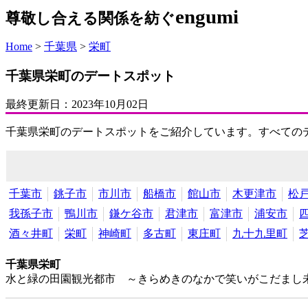
engumi
尊敬し合える関係を紡ぐ
Home
>
千葉県
>
栄町
千葉県栄町のデートスポット
最終更新日：
2023年10月02日
千葉県栄町のデートスポットをご紹介しています。すべての
千葉市
銚子市
市川市
船橋市
館山市
木更津市
松
我孫子市
鴨川市
鎌ケ谷市
君津市
富津市
浦安市
酒々井町
栄町
神崎町
多古町
東庄町
九十九里町
千葉県栄町
水と緑の田園観光都市 ～きらめきのなかで笑いがこだまし