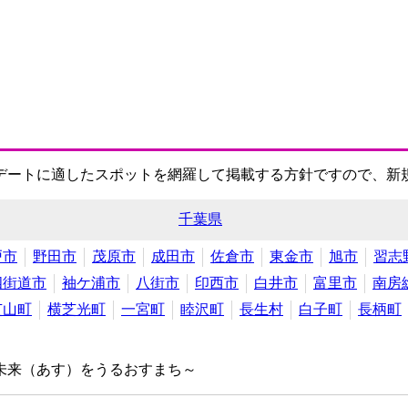
デートに適したスポットを網羅して掲載する方針ですので、新
千葉県
戸市
野田市
茂原市
成田市
佐倉市
東金市
旭市
習志
四街道市
袖ケ浦市
八街市
印西市
白井市
富里市
南房
芝山町
横芝光町
一宮町
睦沢町
長生村
白子町
長柄町
未来（あす）をうるおすまち～