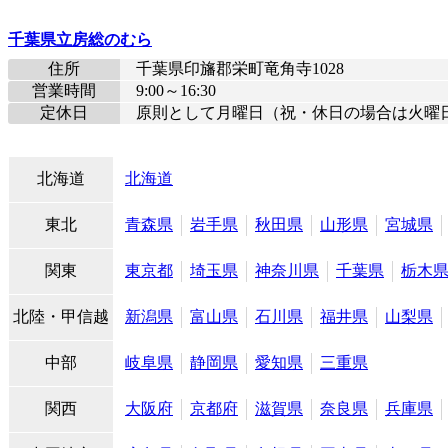
千葉県立房総のむら
住所
千葉県印旛郡栄町竜角寺1028
営業時間
9:00～16:30
定休日
原則として月曜日（祝・休日の場合は火曜
北海道
北海道
東北
青森県
岩手県
秋田県
山形県
宮城県
関東
東京都
埼玉県
神奈川県
千葉県
栃木
北陸・甲信越
新潟県
富山県
石川県
福井県
山梨県
中部
岐阜県
静岡県
愛知県
三重県
関西
大阪府
京都府
滋賀県
奈良県
兵庫県