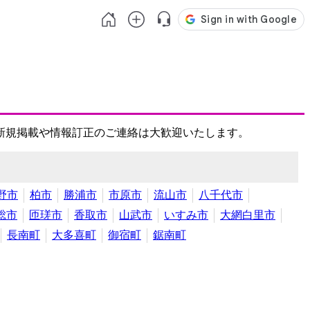
新規掲載や情報訂正のご連絡は大歓迎いたします。
野市
柏市
勝浦市
市原市
流山市
八千代市
総市
匝瑳市
香取市
山武市
いすみ市
大網白里市
長南町
大多喜町
御宿町
鋸南町