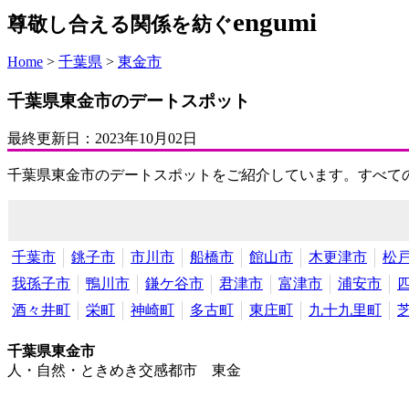
engumi
尊敬し合える関係を紡ぐ
Home
>
千葉県
>
東金市
千葉県東金市のデートスポット
最終更新日：
2023年10月02日
千葉県東金市のデートスポットをご紹介しています。すべて
千葉市
銚子市
市川市
船橋市
館山市
木更津市
松
我孫子市
鴨川市
鎌ケ谷市
君津市
富津市
浦安市
酒々井町
栄町
神崎町
多古町
東庄町
九十九里町
千葉県東金市
人・自然・ときめき交感都市 東金