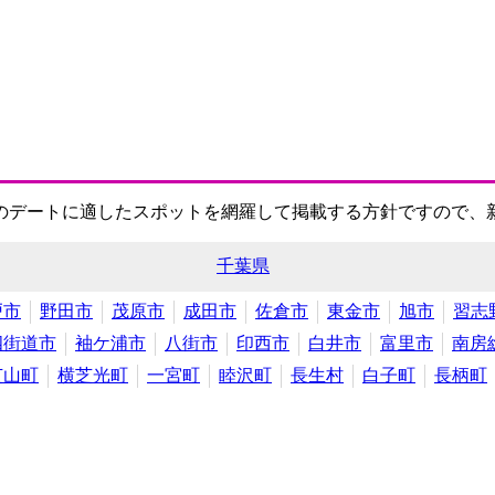
のデートに適したスポットを網羅して掲載する方針ですので、
千葉県
戸市
野田市
茂原市
成田市
佐倉市
東金市
旭市
習志
四街道市
袖ケ浦市
八街市
印西市
白井市
富里市
南房
芝山町
横芝光町
一宮町
睦沢町
長生村
白子町
長柄町