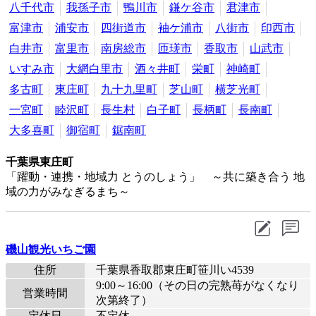
八千代市
我孫子市
鴨川市
鎌ケ谷市
君津市
富津市
浦安市
四街道市
袖ケ浦市
八街市
印西市
白井市
富里市
南房総市
匝瑳市
香取市
山武市
いすみ市
大網白里市
酒々井町
栄町
神崎町
多古町
東庄町
九十九里町
芝山町
横芝光町
一宮町
睦沢町
長生村
白子町
長柄町
長南町
大多喜町
御宿町
鋸南町
千葉県東庄町
「躍動・連携・地域力 とうのしょう」 ～共に築き合う 地
域の力がみなぎるまち～
磯山観光いちご園
住所
千葉県香取郡東庄町笹川い4539
9:00～16:00（その日の完熟苺がなくなり
営業時間
次第終了）
定休日
不定休