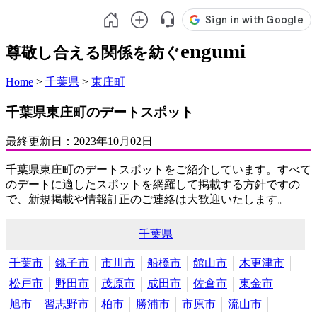
engumi
尊敬し合える関係を紡ぐ
Home
>
千葉県
>
東庄町
千葉県東庄町のデートスポット
最終更新日：
2023年10月02日
千葉県東庄町のデートスポットをご紹介しています。すべて
のデートに適したスポットを網羅して掲載する方針ですの
で、新規掲載や情報訂正のご連絡は大歓迎いたします。
千葉県
千葉市
銚子市
市川市
船橋市
館山市
木更津市
松戸市
野田市
茂原市
成田市
佐倉市
東金市
旭市
習志野市
柏市
勝浦市
市原市
流山市