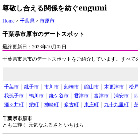
engumi
尊敬し合える関係を紡ぐ
Home
>
千葉県
>
市原市
千葉県市原市のデートスポット
最終更新日：
2023年10月02日
千葉県市原市のデートスポットをご紹介しています。すべて
千葉市
銚子市
市川市
船橋市
館山市
木更津市
松
我孫子市
鴨川市
鎌ケ谷市
君津市
富津市
浦安市
酒々井町
栄町
神崎町
多古町
東庄町
九十九里町
千葉県市原市
ともに輝く 元気なふるさと いちはら