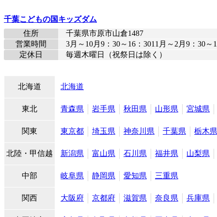
千葉こどもの国キッズダム
住所
千葉県市原市山倉1487
営業時間
3月～10月9：30～16：3011月～2月9：30～
定休日
毎週木曜日（祝祭日は除く）
北海道
北海道
東北
青森県
岩手県
秋田県
山形県
宮城県
関東
東京都
埼玉県
神奈川県
千葉県
栃木
北陸・甲信越
新潟県
富山県
石川県
福井県
山梨県
中部
岐阜県
静岡県
愛知県
三重県
関西
大阪府
京都府
滋賀県
奈良県
兵庫県