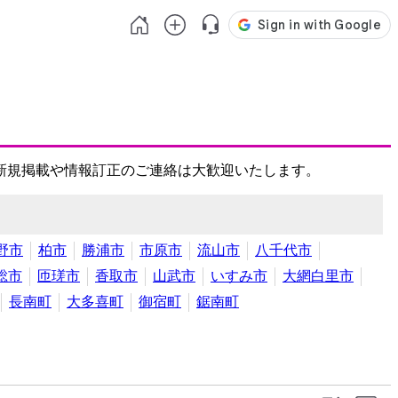
新規掲載や情報訂正のご連絡は大歓迎いたします。
野市
柏市
勝浦市
市原市
流山市
八千代市
総市
匝瑳市
香取市
山武市
いすみ市
大網白里市
長南町
大多喜町
御宿町
鋸南町