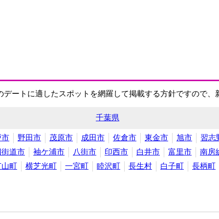
のデートに適したスポットを網羅して掲載する方針ですので、
千葉県
戸市
野田市
茂原市
成田市
佐倉市
東金市
旭市
習志
四街道市
袖ケ浦市
八街市
印西市
白井市
富里市
南房
芝山町
横芝光町
一宮町
睦沢町
長生村
白子町
長柄町