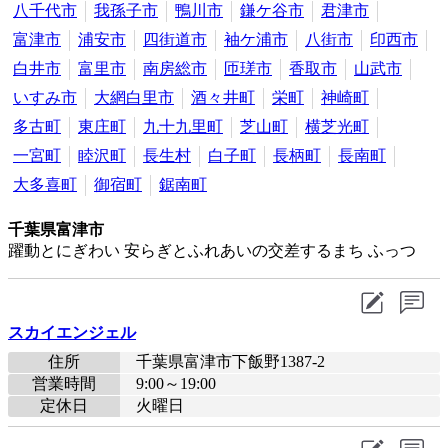
八千代市
我孫子市
鴨川市
鎌ケ谷市
君津市
富津市
浦安市
四街道市
袖ケ浦市
八街市
印西市
白井市
富里市
南房総市
匝瑳市
香取市
山武市
いすみ市
大網白里市
酒々井町
栄町
神崎町
多古町
東庄町
九十九里町
芝山町
横芝光町
一宮町
睦沢町
長生村
白子町
長柄町
長南町
大多喜町
御宿町
鋸南町
千葉県富津市
躍動とにぎわい 安らぎとふれあいの交差するまち ふっつ
スカイエンジェル
住所
千葉県富津市下飯野1387-2
営業時間
9:00～19:00
定休日
火曜日