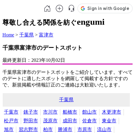
engumi
尊敬し合える関係を紡ぐ
Home
>
千葉県
>
富津市
千葉県富津市のデートスポット
最終更新日：
2023年10月02日
千葉県富津市のデートスポットをご紹介しています。すべて
のデートに適したスポットを網羅して掲載する方針ですの
で、新規掲載や情報訂正のご連絡は大歓迎いたします。
千葉県
千葉市
銚子市
市川市
船橋市
館山市
木更津市
松戸市
野田市
茂原市
成田市
佐倉市
東金市
旭市
習志野市
柏市
勝浦市
市原市
流山市