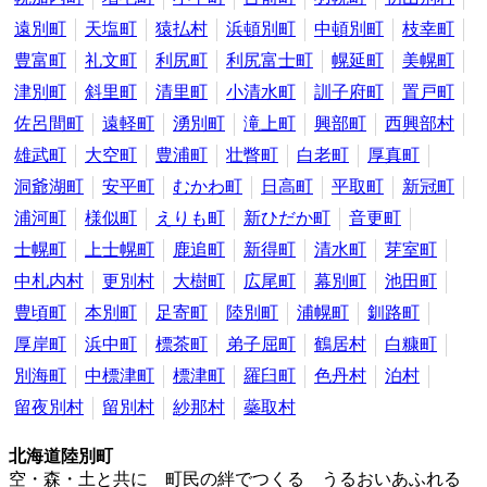
遠別町
天塩町
猿払村
浜頓別町
中頓別町
枝幸町
豊富町
礼文町
利尻町
利尻富士町
幌延町
美幌町
津別町
斜里町
清里町
小清水町
訓子府町
置戸町
佐呂間町
遠軽町
湧別町
滝上町
興部町
西興部村
雄武町
大空町
豊浦町
壮瞥町
白老町
厚真町
洞爺湖町
安平町
むかわ町
日高町
平取町
新冠町
浦河町
様似町
えりも町
新ひだか町
音更町
士幌町
上士幌町
鹿追町
新得町
清水町
芽室町
中札内村
更別村
大樹町
広尾町
幕別町
池田町
豊頃町
本別町
足寄町
陸別町
浦幌町
釧路町
厚岸町
浜中町
標茶町
弟子屈町
鶴居村
白糠町
別海町
中標津町
標津町
羅臼町
色丹村
泊村
留夜別村
留別村
紗那村
蘂取村
北海道陸別町
空・森・土と共に 町民の絆でつくる うるおいあふれる