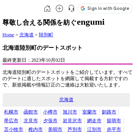
engumi
尊敬し合える関係を紡ぐ
Home
>
北海道
>
陸別町
北海道陸別町のデートスポット
最終更新日：
2023年10月02日
北海道陸別町のデートスポットをご紹介しています。すべて
のデートに適したスポットを網羅して掲載する方針ですの
で、新規掲載や情報訂正のご連絡は大歓迎いたします。
北海道
札幌市
函館市
小樽市
旭川市
室蘭市
釧路市
帯広市
北見市
夕張市
岩見沢市
網走市
留萌市
苫小牧市
稚内市
美唄市
芦別市
江別市
赤平市