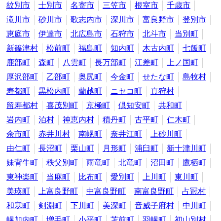
紋別市
士別市
名寄市
三笠市
根室市
千歳市
滝川市
砂川市
歌志内市
深川市
富良野市
登別市
恵庭市
伊達市
北広島市
石狩市
北斗市
当別町
新篠津村
松前町
福島町
知内町
木古内町
七飯町
鹿部町
森町
八雲町
長万部町
江差町
上ノ国町
厚沢部町
乙部町
奥尻町
今金町
せたな町
島牧村
寿都町
黒松内町
蘭越町
ニセコ町
真狩村
留寿都村
喜茂別町
京極町
倶知安町
共和町
岩内町
泊村
神恵内村
積丹町
古平町
仁木町
余市町
赤井川村
南幌町
奈井江町
上砂川町
由仁町
長沼町
栗山町
月形町
浦臼町
新十津川町
妹背牛町
秩父別町
雨竜町
北竜町
沼田町
鷹栖町
東神楽町
当麻町
比布町
愛別町
上川町
東川町
美瑛町
上富良野町
中富良野町
南富良野町
占冠村
和寒町
剣淵町
下川町
美深町
音威子府村
中川町
幌加内町
増毛町
小平町
苫前町
羽幌町
初山別村