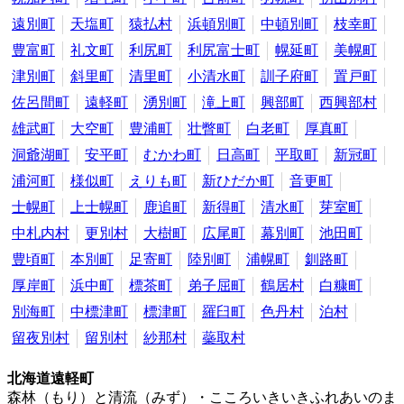
遠別町
天塩町
猿払村
浜頓別町
中頓別町
枝幸町
豊富町
礼文町
利尻町
利尻富士町
幌延町
美幌町
津別町
斜里町
清里町
小清水町
訓子府町
置戸町
佐呂間町
遠軽町
湧別町
滝上町
興部町
西興部村
雄武町
大空町
豊浦町
壮瞥町
白老町
厚真町
洞爺湖町
安平町
むかわ町
日高町
平取町
新冠町
浦河町
様似町
えりも町
新ひだか町
音更町
士幌町
上士幌町
鹿追町
新得町
清水町
芽室町
中札内村
更別村
大樹町
広尾町
幕別町
池田町
豊頃町
本別町
足寄町
陸別町
浦幌町
釧路町
厚岸町
浜中町
標茶町
弟子屈町
鶴居村
白糠町
別海町
中標津町
標津町
羅臼町
色丹村
泊村
留夜別村
留別村
紗那村
蘂取村
北海道遠軽町
森林（もり）と清流（みず）・こころいきいきふれあいのま