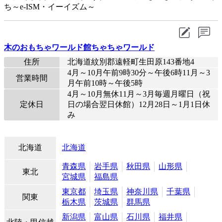
ち～e-ISM・イーイズム～
木のおもちゃワールド館ちゃちゃワールド
住所
北海道紋別郡遠軽町生田原143番地4
4月～10月午前9時30分～午後6時11月～3
営業時間
月午前10時～午後5時
4月～10月無休11月～3月毎週月曜日（祝
定休日
日の場合翌日休館）12月28日～1月1日休
み
北海道
北海道
青森県
岩手県
秋田県
山形県
東北
宮城県
福島県
東京都
埼玉県
神奈川県
千葉県
関東
栃木県
茨城県
群馬県
新潟県
富山県
石川県
福井県