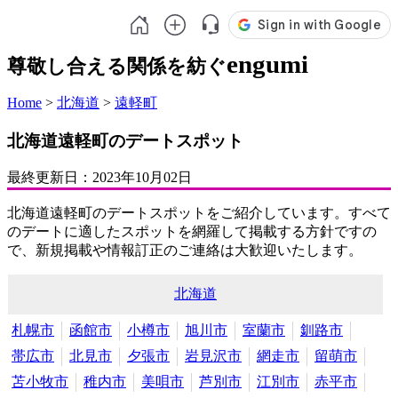
engumi
尊敬し合える関係を紡ぐ
Home
>
北海道
>
遠軽町
北海道遠軽町のデートスポット
最終更新日：
2023年10月02日
北海道遠軽町のデートスポットをご紹介しています。すべて
のデートに適したスポットを網羅して掲載する方針ですの
で、新規掲載や情報訂正のご連絡は大歓迎いたします。
北海道
札幌市
函館市
小樽市
旭川市
室蘭市
釧路市
帯広市
北見市
夕張市
岩見沢市
網走市
留萌市
苫小牧市
稚内市
美唄市
芦別市
江別市
赤平市