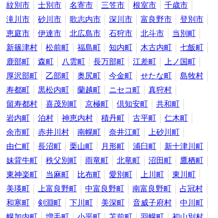
紋別市
士別市
名寄市
三笠市
根室市
千歳市
滝川市
砂川市
歌志内市
深川市
富良野市
登別市
恵庭市
伊達市
北広島市
石狩市
北斗市
当別町
新篠津村
松前町
福島町
知内町
木古内町
七飯町
鹿部町
森町
八雲町
長万部町
江差町
上ノ国町
厚沢部町
乙部町
奥尻町
今金町
せたな町
島牧村
寿都町
黒松内町
蘭越町
ニセコ町
真狩村
留寿都村
喜茂別町
京極町
倶知安町
共和町
岩内町
泊村
神恵内村
積丹町
古平町
仁木町
余市町
赤井川村
南幌町
奈井江町
上砂川町
由仁町
長沼町
栗山町
月形町
浦臼町
新十津川町
妹背牛町
秩父別町
雨竜町
北竜町
沼田町
鷹栖町
東神楽町
当麻町
比布町
愛別町
上川町
東川町
美瑛町
上富良野町
中富良野町
南富良野町
占冠村
和寒町
剣淵町
下川町
美深町
音威子府村
中川町
幌加内町
増毛町
小平町
苫前町
羽幌町
初山別村