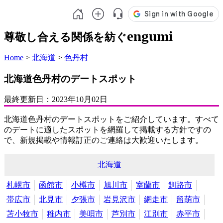
engumi
尊敬し合える関係を紡ぐ
Home
>
北海道
>
色丹村
北海道色丹村のデートスポット
最終更新日：
2023年10月02日
北海道色丹村のデートスポットをご紹介しています。すべて
のデートに適したスポットを網羅して掲載する方針ですの
で、新規掲載や情報訂正のご連絡は大歓迎いたします。
北海道
札幌市
函館市
小樽市
旭川市
室蘭市
釧路市
帯広市
北見市
夕張市
岩見沢市
網走市
留萌市
苫小牧市
稚内市
美唄市
芦別市
江別市
赤平市