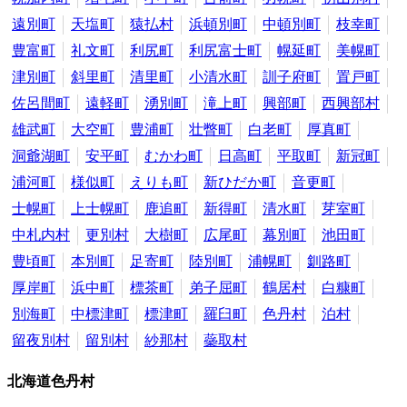
遠別町
天塩町
猿払村
浜頓別町
中頓別町
枝幸町
豊富町
礼文町
利尻町
利尻富士町
幌延町
美幌町
津別町
斜里町
清里町
小清水町
訓子府町
置戸町
佐呂間町
遠軽町
湧別町
滝上町
興部町
西興部村
雄武町
大空町
豊浦町
壮瞥町
白老町
厚真町
洞爺湖町
安平町
むかわ町
日高町
平取町
新冠町
浦河町
様似町
えりも町
新ひだか町
音更町
士幌町
上士幌町
鹿追町
新得町
清水町
芽室町
中札内村
更別村
大樹町
広尾町
幕別町
池田町
豊頃町
本別町
足寄町
陸別町
浦幌町
釧路町
厚岸町
浜中町
標茶町
弟子屈町
鶴居村
白糠町
別海町
中標津町
標津町
羅臼町
色丹村
泊村
留夜別村
留別村
紗那村
蘂取村
北海道色丹村