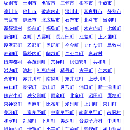
紋別市
士別市
名寄市
三笠市
根室市
千歳市
滝川市
砂川市
歌志内市
深川市
富良野市
登別市
恵庭市
伊達市
北広島市
石狩市
北斗市
当別町
新篠津村
松前町
福島町
知内町
木古内町
七飯町
鹿部町
森町
八雲町
長万部町
江差町
上ノ国町
厚沢部町
乙部町
奥尻町
今金町
せたな町
島牧村
寿都町
黒松内町
蘭越町
ニセコ町
真狩村
留寿都村
喜茂別町
京極町
倶知安町
共和町
岩内町
泊村
神恵内村
積丹町
古平町
仁木町
余市町
赤井川村
南幌町
奈井江町
上砂川町
由仁町
長沼町
栗山町
月形町
浦臼町
新十津川町
妹背牛町
秩父別町
雨竜町
北竜町
沼田町
鷹栖町
東神楽町
当麻町
比布町
愛別町
上川町
東川町
美瑛町
上富良野町
中富良野町
南富良野町
占冠村
和寒町
剣淵町
下川町
美深町
音威子府村
中川町
幌加内町
増毛町
小平町
苫前町
羽幌町
初山別村