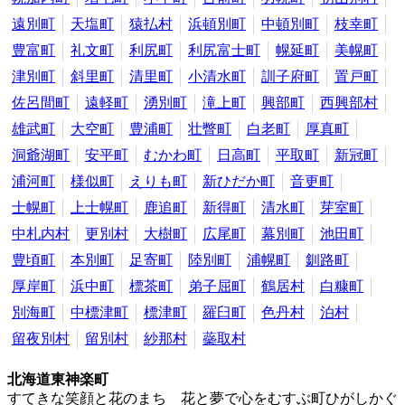
遠別町
天塩町
猿払村
浜頓別町
中頓別町
枝幸町
豊富町
礼文町
利尻町
利尻富士町
幌延町
美幌町
津別町
斜里町
清里町
小清水町
訓子府町
置戸町
佐呂間町
遠軽町
湧別町
滝上町
興部町
西興部村
雄武町
大空町
豊浦町
壮瞥町
白老町
厚真町
洞爺湖町
安平町
むかわ町
日高町
平取町
新冠町
浦河町
様似町
えりも町
新ひだか町
音更町
士幌町
上士幌町
鹿追町
新得町
清水町
芽室町
中札内村
更別村
大樹町
広尾町
幕別町
池田町
豊頃町
本別町
足寄町
陸別町
浦幌町
釧路町
厚岸町
浜中町
標茶町
弟子屈町
鶴居村
白糠町
別海町
中標津町
標津町
羅臼町
色丹村
泊村
留夜別村
留別村
紗那村
蘂取村
北海道東神楽町
すてきな笑顔と花のまち 花と夢で心をむすぶ町ひがしかぐ