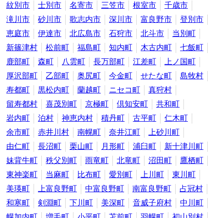
紋別市
士別市
名寄市
三笠市
根室市
千歳市
滝川市
砂川市
歌志内市
深川市
富良野市
登別市
恵庭市
伊達市
北広島市
石狩市
北斗市
当別町
新篠津村
松前町
福島町
知内町
木古内町
七飯町
鹿部町
森町
八雲町
長万部町
江差町
上ノ国町
厚沢部町
乙部町
奥尻町
今金町
せたな町
島牧村
寿都町
黒松内町
蘭越町
ニセコ町
真狩村
留寿都村
喜茂別町
京極町
倶知安町
共和町
岩内町
泊村
神恵内村
積丹町
古平町
仁木町
余市町
赤井川村
南幌町
奈井江町
上砂川町
由仁町
長沼町
栗山町
月形町
浦臼町
新十津川町
妹背牛町
秩父別町
雨竜町
北竜町
沼田町
鷹栖町
東神楽町
当麻町
比布町
愛別町
上川町
東川町
美瑛町
上富良野町
中富良野町
南富良野町
占冠村
和寒町
剣淵町
下川町
美深町
音威子府村
中川町
幌加内町
増毛町
小平町
苫前町
羽幌町
初山別村