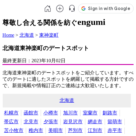
engumi
尊敬し合える関係を紡ぐ
Home
>
北海道
>
東神楽町
北海道東神楽町のデートスポット
最終更新日：
2023年10月02日
北海道東神楽町のデートスポットをご紹介しています。すべ
てのデートに適したスポットを網羅して掲載する方針ですの
で、新規掲載や情報訂正のご連絡は大歓迎いたします。
北海道
札幌市
函館市
小樽市
旭川市
室蘭市
釧路市
帯広市
北見市
夕張市
岩見沢市
網走市
留萌市
苫小牧市
稚内市
美唄市
芦別市
江別市
赤平市