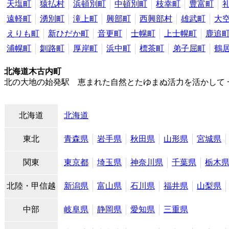
天塩町
猿払村
浜頓別町
中頓別町
枝幸町
豊富町
遠軽町
湧別町
滝上町
興部町
西興部村
雄武町
大
えりも町
新ひだか町
音更町
士幌町
上士幌町
鹿追
浦幌町
釧路町
厚岸町
浜中町
標茶町
弟子屈町
鶴
北海道木古内町
北の大地の始発駅 恵まれた自然とたゆまぬ活力を活かして
北海道
北海道
東北
青森県
岩手県
秋田県
山形県
宮城県
関東
東京都
埼玉県
神奈川県
千葉県
栃木
北陸・甲信越
新潟県
富山県
石川県
福井県
山梨県
中部
岐阜県
静岡県
愛知県
三重県