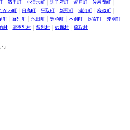
町
清里町
小清水町
訓子府町
置戸町
佐呂間町
むかわ町
日高町
平取町
新冠町
浦河町
様似町
尾町
幕別町
池田町
豊頃町
本別町
足寄町
陸別町
泊村
留夜別村
留別村
紗那村
蘂取村
い』