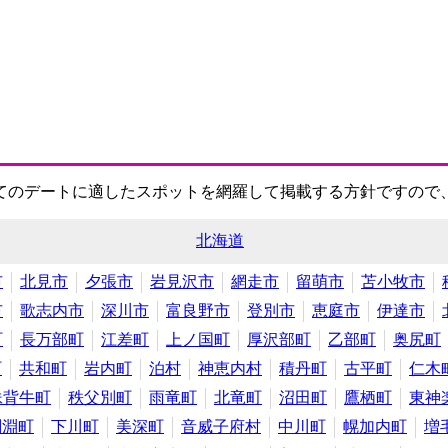
てのデートに適したスポットを網羅して掲載する方針ですので
北海道
市
北見市
夕張市
岩見沢市
網走市
留萌市
苫小牧市
市
歌志内市
深川市
富良野市
登別市
恵庭市
伊達市
町
長万部町
江差町
上ノ国町
厚沢部町
乙部町
奥尻町
町
共和町
岩内町
泊村
神恵内村
積丹町
古平町
仁木
妹背牛町
秩父別町
雨竜町
北竜町
沼田町
鷹栖町
東神
剣淵町
下川町
美深町
音威子府村
中川町
幌加内町
増