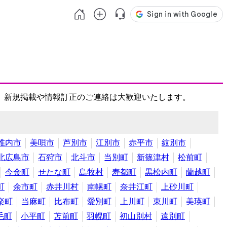
、新規掲載や情報訂正のご連絡は大歓迎いたします。
稚内市
美唄市
芦別市
江別市
赤平市
紋別市
北広島市
石狩市
北斗市
当別町
新篠津村
松前町
今金町
せたな町
島牧村
寿都町
黒松内町
蘭越町
町
余市町
赤井川村
南幌町
奈井江町
上砂川町
楽町
当麻町
比布町
愛別町
上川町
東川町
美瑛町
毛町
小平町
苫前町
羽幌町
初山別村
遠別町