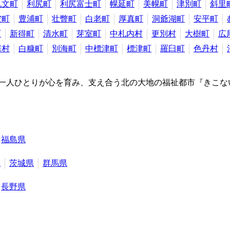
礼文町
利尻町
利尻富士町
幌延町
美幌町
津別町
斜里
空町
豊浦町
壮瞥町
白老町
厚真町
洞爺湖町
安平町
町
新得町
清水町
芽室町
中札内村
更別村
大樹町
広
居村
白糠町
別海町
中標津町
標津町
羅臼町
色丹村
 一人ひとりが心を育み、支え合う北の大地の福祉都市『きこな
福島県
県
茨城県
群馬県
長野県