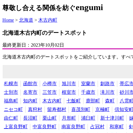
engumi
尊敬し合える関係を紡ぐ
Home
>
北海道
>
木古内町
北海道木古内町のデートスポット
最終更新日：
2023年10月02日
北海道木古内町のデートスポットをご紹介しています。すべ
札幌市
函館市
小樽市
旭川市
室蘭市
釧路市
帯広
士別市
名寄市
三笠市
根室市
千歳市
滝川市
砂川
福島町
知内町
木古内町
七飯町
鹿部町
森町
八雲
ニセコ町
真狩村
留寿都村
喜茂別町
京極町
倶知安
由仁町
長沼町
栗山町
月形町
浦臼町
新十津川町
上富良野町
中富良野町
南富良野町
占冠村
和寒町