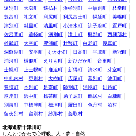
遠別町
天塩町
猿払村
浜頓別町
中頓別町
枝幸町
豊富町
礼文町
利尻町
利尻富士町
幌延町
美幌町
津別町
斜里町
清里町
小清水町
訓子府町
置戸町
佐呂間町
遠軽町
湧別町
滝上町
興部町
西興部村
雄武町
大空町
豊浦町
壮瞥町
白老町
厚真町
洞爺湖町
安平町
むかわ町
日高町
平取町
新冠町
浦河町
様似町
えりも町
新ひだか町
音更町
士幌町
上士幌町
鹿追町
新得町
清水町
芽室町
中札内村
更別村
大樹町
広尾町
幕別町
池田町
豊頃町
本別町
足寄町
陸別町
浦幌町
釧路町
厚岸町
浜中町
標茶町
弟子屈町
鶴居村
白糠町
別海町
中標津町
標津町
羅臼町
色丹村
泊村
留夜別村
留別村
紗那村
蘂取村
北海道新十津川町
しんとつかわで心呼吸。人・夢・自然