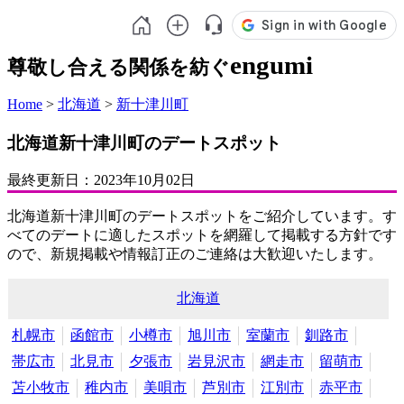
engumi
尊敬し合える関係を紡ぐ
Home
>
北海道
>
新十津川町
北海道新十津川町のデートスポット
最終更新日：
2023年10月02日
北海道新十津川町のデートスポットをご紹介しています。す
べてのデートに適したスポットを網羅して掲載する方針です
ので、新規掲載や情報訂正のご連絡は大歓迎いたします。
北海道
札幌市
函館市
小樽市
旭川市
室蘭市
釧路市
帯広市
北見市
夕張市
岩見沢市
網走市
留萌市
苫小牧市
稚内市
美唄市
芦別市
江別市
赤平市