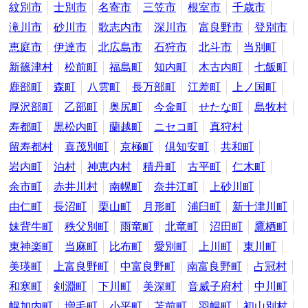
紋別市
士別市
名寄市
三笠市
根室市
千歳市
滝川市
砂川市
歌志内市
深川市
富良野市
登別市
恵庭市
伊達市
北広島市
石狩市
北斗市
当別町
新篠津村
松前町
福島町
知内町
木古内町
七飯町
鹿部町
森町
八雲町
長万部町
江差町
上ノ国町
厚沢部町
乙部町
奥尻町
今金町
せたな町
島牧村
寿都町
黒松内町
蘭越町
ニセコ町
真狩村
留寿都村
喜茂別町
京極町
倶知安町
共和町
岩内町
泊村
神恵内村
積丹町
古平町
仁木町
余市町
赤井川村
南幌町
奈井江町
上砂川町
由仁町
長沼町
栗山町
月形町
浦臼町
新十津川町
妹背牛町
秩父別町
雨竜町
北竜町
沼田町
鷹栖町
東神楽町
当麻町
比布町
愛別町
上川町
東川町
美瑛町
上富良野町
中富良野町
南富良野町
占冠村
和寒町
剣淵町
下川町
美深町
音威子府村
中川町
幌加内町
増毛町
小平町
苫前町
羽幌町
初山別村