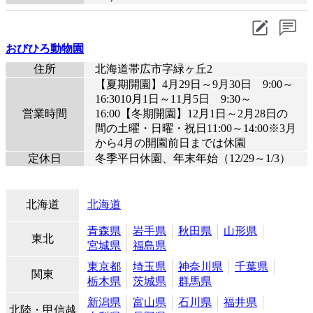
おびひろ動物園
住所
北海道帯広市字緑ヶ丘2
【夏期開園】4月29日～9月30日 9:00～
16:3010月1日～11月5日 9:30～
営業時間
16:00【冬期開園】12月1日～2月28日の
間の土曜・日曜・祝日11:00～14:00※3月
から4月の開園前日までは休園
定休日
冬季平日休園、年末年始（12/29～1/3）
北海道
北海道
青森県
岩手県
秋田県
山形県
東北
宮城県
福島県
東京都
埼玉県
神奈川県
千葉県
関東
栃木県
茨城県
群馬県
新潟県
富山県
石川県
福井県
北陸・甲信越