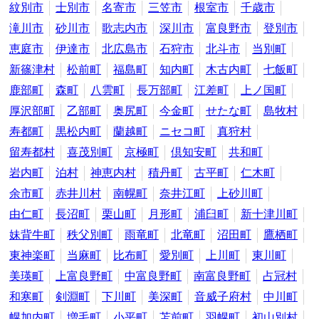
紋別市
士別市
名寄市
三笠市
根室市
千歳市
滝川市
砂川市
歌志内市
深川市
富良野市
登別市
恵庭市
伊達市
北広島市
石狩市
北斗市
当別町
新篠津村
松前町
福島町
知内町
木古内町
七飯町
鹿部町
森町
八雲町
長万部町
江差町
上ノ国町
厚沢部町
乙部町
奥尻町
今金町
せたな町
島牧村
寿都町
黒松内町
蘭越町
ニセコ町
真狩村
留寿都村
喜茂別町
京極町
倶知安町
共和町
岩内町
泊村
神恵内村
積丹町
古平町
仁木町
余市町
赤井川村
南幌町
奈井江町
上砂川町
由仁町
長沼町
栗山町
月形町
浦臼町
新十津川町
妹背牛町
秩父別町
雨竜町
北竜町
沼田町
鷹栖町
東神楽町
当麻町
比布町
愛別町
上川町
東川町
美瑛町
上富良野町
中富良野町
南富良野町
占冠村
和寒町
剣淵町
下川町
美深町
音威子府村
中川町
幌加内町
増毛町
小平町
苫前町
羽幌町
初山別村