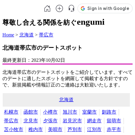
engumi
尊敬し合える関係を紡ぐ
Home
>
北海道
>
帯広市
北海道帯広市のデートスポット
最終更新日：
2023年10月02日
北海道帯広市のデートスポットをご紹介しています。すべて
のデートに適したスポットを網羅して掲載する方針ですの
で、新規掲載や情報訂正のご連絡は大歓迎いたします。
北海道
札幌市
函館市
小樽市
旭川市
室蘭市
釧路市
帯広市
北見市
夕張市
岩見沢市
網走市
留萌市
苫小牧市
稚内市
美唄市
芦別市
江別市
赤平市