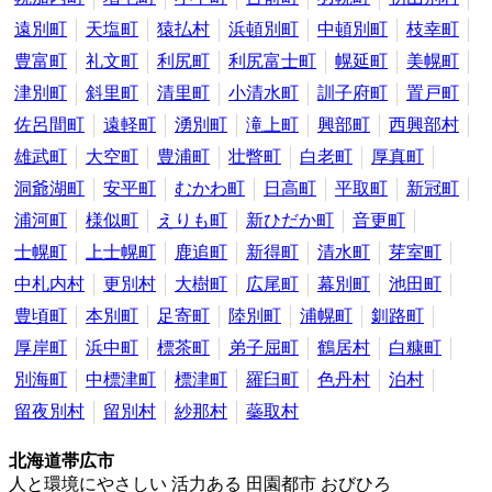
遠別町
天塩町
猿払村
浜頓別町
中頓別町
枝幸町
豊富町
礼文町
利尻町
利尻富士町
幌延町
美幌町
津別町
斜里町
清里町
小清水町
訓子府町
置戸町
佐呂間町
遠軽町
湧別町
滝上町
興部町
西興部村
雄武町
大空町
豊浦町
壮瞥町
白老町
厚真町
洞爺湖町
安平町
むかわ町
日高町
平取町
新冠町
浦河町
様似町
えりも町
新ひだか町
音更町
士幌町
上士幌町
鹿追町
新得町
清水町
芽室町
中札内村
更別村
大樹町
広尾町
幕別町
池田町
豊頃町
本別町
足寄町
陸別町
浦幌町
釧路町
厚岸町
浜中町
標茶町
弟子屈町
鶴居村
白糠町
別海町
中標津町
標津町
羅臼町
色丹村
泊村
留夜別村
留別村
紗那村
蘂取村
北海道帯広市
人と環境にやさしい 活力ある 田園都市 おびひろ