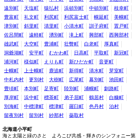
遠別町
天塩町
猿払村
浜頓別町
中頓別町
枝幸町
豊富町
礼文町
利尻町
利尻富士町
幌延町
美幌町
津別町
斜里町
清里町
小清水町
訓子府町
置戸町
佐呂間町
遠軽町
湧別町
滝上町
興部町
西興部村
雄武町
大空町
豊浦町
壮瞥町
白老町
厚真町
洞爺湖町
安平町
むかわ町
日高町
平取町
新冠町
浦河町
様似町
えりも町
新ひだか町
音更町
士幌町
上士幌町
鹿追町
新得町
清水町
芽室町
中札内村
更別村
大樹町
広尾町
幕別町
池田町
豊頃町
本別町
足寄町
陸別町
浦幌町
釧路町
厚岸町
浜中町
標茶町
弟子屈町
鶴居村
白糠町
別海町
中標津町
標津町
羅臼町
色丹村
泊村
留夜別村
留別村
紗那村
蘂取村
北海道小平町
海と太陽と緑のさと よろこび共感・輝きのシンフォニー第