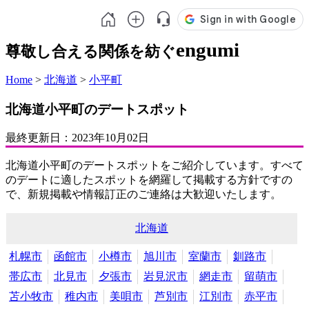
engumi
尊敬し合える関係を紡ぐ
Home
>
北海道
>
小平町
北海道小平町のデートスポット
最終更新日：
2023年10月02日
北海道小平町のデートスポットをご紹介しています。すべて
のデートに適したスポットを網羅して掲載する方針ですの
で、新規掲載や情報訂正のご連絡は大歓迎いたします。
北海道
札幌市
函館市
小樽市
旭川市
室蘭市
釧路市
帯広市
北見市
夕張市
岩見沢市
網走市
留萌市
苫小牧市
稚内市
美唄市
芦別市
江別市
赤平市