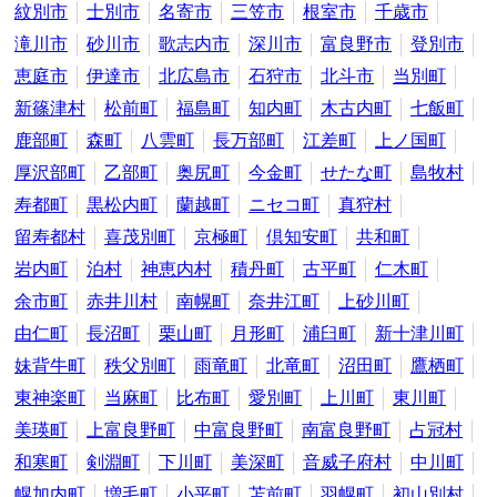
紋別市
士別市
名寄市
三笠市
根室市
千歳市
滝川市
砂川市
歌志内市
深川市
富良野市
登別市
恵庭市
伊達市
北広島市
石狩市
北斗市
当別町
新篠津村
松前町
福島町
知内町
木古内町
七飯町
鹿部町
森町
八雲町
長万部町
江差町
上ノ国町
厚沢部町
乙部町
奥尻町
今金町
せたな町
島牧村
寿都町
黒松内町
蘭越町
ニセコ町
真狩村
留寿都村
喜茂別町
京極町
倶知安町
共和町
岩内町
泊村
神恵内村
積丹町
古平町
仁木町
余市町
赤井川村
南幌町
奈井江町
上砂川町
由仁町
長沼町
栗山町
月形町
浦臼町
新十津川町
妹背牛町
秩父別町
雨竜町
北竜町
沼田町
鷹栖町
東神楽町
当麻町
比布町
愛別町
上川町
東川町
美瑛町
上富良野町
中富良野町
南富良野町
占冠村
和寒町
剣淵町
下川町
美深町
音威子府村
中川町
幌加内町
増毛町
小平町
苫前町
羽幌町
初山別村