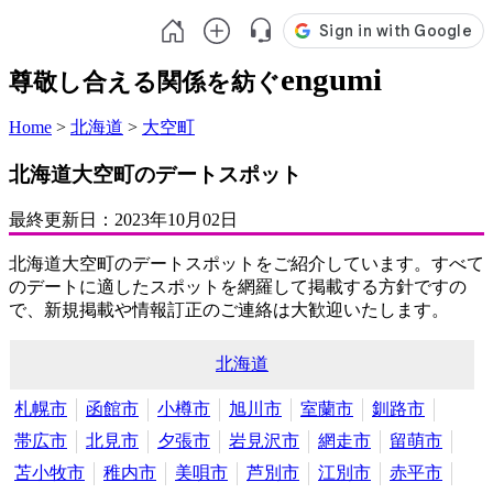
engumi
尊敬し合える関係を紡ぐ
Home
>
北海道
>
大空町
北海道大空町のデートスポット
最終更新日：
2023年10月02日
北海道大空町のデートスポットをご紹介しています。すべて
のデートに適したスポットを網羅して掲載する方針ですの
で、新規掲載や情報訂正のご連絡は大歓迎いたします。
北海道
札幌市
函館市
小樽市
旭川市
室蘭市
釧路市
帯広市
北見市
夕張市
岩見沢市
網走市
留萌市
苫小牧市
稚内市
美唄市
芦別市
江別市
赤平市