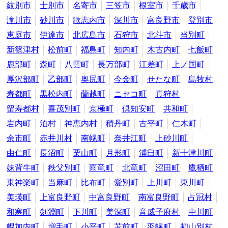
紋別市
士別市
名寄市
三笠市
根室市
千歳市
滝川市
砂川市
歌志内市
深川市
富良野市
登別市
恵庭市
伊達市
北広島市
石狩市
北斗市
当別町
新篠津村
松前町
福島町
知内町
木古内町
七飯町
鹿部町
森町
八雲町
長万部町
江差町
上ノ国町
厚沢部町
乙部町
奥尻町
今金町
せたな町
島牧村
寿都町
黒松内町
蘭越町
ニセコ町
真狩村
留寿都村
喜茂別町
京極町
倶知安町
共和町
岩内町
泊村
神恵内村
積丹町
古平町
仁木町
余市町
赤井川村
南幌町
奈井江町
上砂川町
由仁町
長沼町
栗山町
月形町
浦臼町
新十津川町
妹背牛町
秩父別町
雨竜町
北竜町
沼田町
鷹栖町
東神楽町
当麻町
比布町
愛別町
上川町
東川町
美瑛町
上富良野町
中富良野町
南富良野町
占冠村
和寒町
剣淵町
下川町
美深町
音威子府村
中川町
幌加内町
増毛町
小平町
苫前町
羽幌町
初山別村