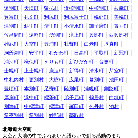
遠別町
天塩町
猿払村
浜頓別町
中頓別町
枝幸町
豊富町
礼文町
利尻町
利尻富士町
幌延町
美幌町
津別町
斜里町
清里町
小清水町
訓子府町
置戸町
佐呂間町
遠軽町
湧別町
滝上町
興部町
西興部村
雄武町
大空町
豊浦町
壮瞥町
白老町
厚真町
洞爺湖町
安平町
むかわ町
日高町
平取町
新冠町
浦河町
様似町
えりも町
新ひだか町
音更町
士幌町
上士幌町
鹿追町
新得町
清水町
芽室町
中札内村
更別村
大樹町
広尾町
幕別町
池田町
豊頃町
本別町
足寄町
陸別町
浦幌町
釧路町
厚岸町
浜中町
標茶町
弟子屈町
鶴居村
白糠町
別海町
中標津町
標津町
羅臼町
色丹村
泊村
留夜別村
留別村
紗那村
蘂取村
北海道大空町
大空と大地の中でふれあいと語らいで創る感動のまち