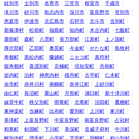
紋別市
士別市
名寄市
三笠市
根室市
千歳市
滝川市
砂川市
歌志内市
深川市
富良野市
登別市
恵庭市
伊達市
北広島市
石狩市
北斗市
当別町
新篠津村
松前町
福島町
知内町
木古内町
七飯町
鹿部町
森町
八雲町
長万部町
江差町
上ノ国町
厚沢部町
乙部町
奥尻町
今金町
せたな町
島牧村
寿都町
黒松内町
蘭越町
ニセコ町
真狩村
留寿都村
喜茂別町
京極町
倶知安町
共和町
岩内町
泊村
神恵内村
積丹町
古平町
仁木町
余市町
赤井川村
南幌町
奈井江町
上砂川町
由仁町
長沼町
栗山町
月形町
浦臼町
新十津川町
妹背牛町
秩父別町
雨竜町
北竜町
沼田町
鷹栖町
東神楽町
当麻町
比布町
愛別町
上川町
東川町
美瑛町
上富良野町
中富良野町
南富良野町
占冠村
和寒町
剣淵町
下川町
美深町
音威子府村
中川町
幌加内町
増毛町
小平町
苫前町
羽幌町
初山別村