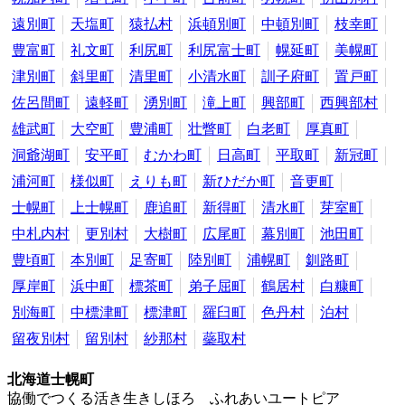
遠別町
天塩町
猿払村
浜頓別町
中頓別町
枝幸町
豊富町
礼文町
利尻町
利尻富士町
幌延町
美幌町
津別町
斜里町
清里町
小清水町
訓子府町
置戸町
佐呂間町
遠軽町
湧別町
滝上町
興部町
西興部村
雄武町
大空町
豊浦町
壮瞥町
白老町
厚真町
洞爺湖町
安平町
むかわ町
日高町
平取町
新冠町
浦河町
様似町
えりも町
新ひだか町
音更町
士幌町
上士幌町
鹿追町
新得町
清水町
芽室町
中札内村
更別村
大樹町
広尾町
幕別町
池田町
豊頃町
本別町
足寄町
陸別町
浦幌町
釧路町
厚岸町
浜中町
標茶町
弟子屈町
鶴居村
白糠町
別海町
中標津町
標津町
羅臼町
色丹村
泊村
留夜別村
留別村
紗那村
蘂取村
北海道士幌町
協働でつくる活き生きしほろ ふれあいユートピア