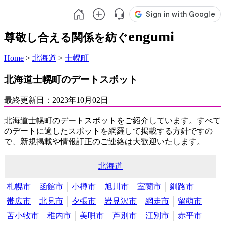
engumi
尊敬し合える関係を紡ぐ
Home
>
北海道
>
士幌町
北海道士幌町のデートスポット
最終更新日：
2023年10月02日
北海道士幌町のデートスポットをご紹介しています。すべて
のデートに適したスポットを網羅して掲載する方針ですの
で、新規掲載や情報訂正のご連絡は大歓迎いたします。
北海道
札幌市
函館市
小樽市
旭川市
室蘭市
釧路市
帯広市
北見市
夕張市
岩見沢市
網走市
留萌市
苫小牧市
稚内市
美唄市
芦別市
江別市
赤平市