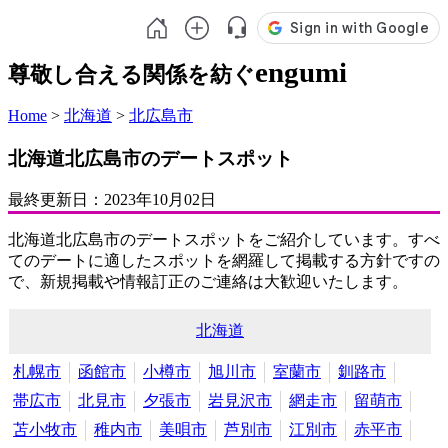
engumi
尊敬し合える関係を紡ぐ
Home
>
北海道
>
北広島市
北海道北広島市のデートスポット
最終更新日：
2023年10月02日
北海道北広島市のデートスポットをご紹介しています。すべ
てのデートに適したスポットを網羅して掲載する方針ですの
で、新規掲載や情報訂正のご連絡は大歓迎いたします。
北海道
札幌市
函館市
小樽市
旭川市
室蘭市
釧路市
帯広市
北見市
夕張市
岩見沢市
網走市
留萌市
苫小牧市
稚内市
美唄市
芦別市
江別市
赤平市