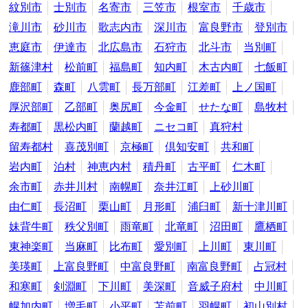
紋別市
士別市
名寄市
三笠市
根室市
千歳市
滝川市
砂川市
歌志内市
深川市
富良野市
登別市
恵庭市
伊達市
北広島市
石狩市
北斗市
当別町
新篠津村
松前町
福島町
知内町
木古内町
七飯町
鹿部町
森町
八雲町
長万部町
江差町
上ノ国町
厚沢部町
乙部町
奥尻町
今金町
せたな町
島牧村
寿都町
黒松内町
蘭越町
ニセコ町
真狩村
留寿都村
喜茂別町
京極町
倶知安町
共和町
岩内町
泊村
神恵内村
積丹町
古平町
仁木町
余市町
赤井川村
南幌町
奈井江町
上砂川町
由仁町
長沼町
栗山町
月形町
浦臼町
新十津川町
妹背牛町
秩父別町
雨竜町
北竜町
沼田町
鷹栖町
東神楽町
当麻町
比布町
愛別町
上川町
東川町
美瑛町
上富良野町
中富良野町
南富良野町
占冠村
和寒町
剣淵町
下川町
美深町
音威子府村
中川町
幌加内町
増毛町
小平町
苫前町
羽幌町
初山別村