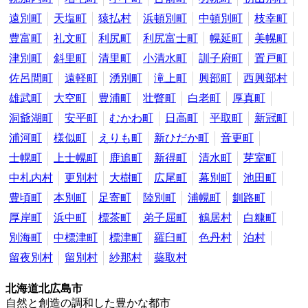
遠別町
天塩町
猿払村
浜頓別町
中頓別町
枝幸町
豊富町
礼文町
利尻町
利尻富士町
幌延町
美幌町
津別町
斜里町
清里町
小清水町
訓子府町
置戸町
佐呂間町
遠軽町
湧別町
滝上町
興部町
西興部村
雄武町
大空町
豊浦町
壮瞥町
白老町
厚真町
洞爺湖町
安平町
むかわ町
日高町
平取町
新冠町
浦河町
様似町
えりも町
新ひだか町
音更町
士幌町
上士幌町
鹿追町
新得町
清水町
芽室町
中札内村
更別村
大樹町
広尾町
幕別町
池田町
豊頃町
本別町
足寄町
陸別町
浦幌町
釧路町
厚岸町
浜中町
標茶町
弟子屈町
鶴居村
白糠町
別海町
中標津町
標津町
羅臼町
色丹村
泊村
留夜別村
留別村
紗那村
蘂取村
北海道北広島市
自然と創造の調和した豊かな都市