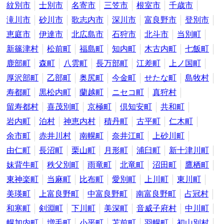
紋別市
士別市
名寄市
三笠市
根室市
千歳市
滝川市
砂川市
歌志内市
深川市
富良野市
登別市
恵庭市
伊達市
北広島市
石狩市
北斗市
当別町
新篠津村
松前町
福島町
知内町
木古内町
七飯町
鹿部町
森町
八雲町
長万部町
江差町
上ノ国町
厚沢部町
乙部町
奥尻町
今金町
せたな町
島牧村
寿都町
黒松内町
蘭越町
ニセコ町
真狩村
留寿都村
喜茂別町
京極町
倶知安町
共和町
岩内町
泊村
神恵内村
積丹町
古平町
仁木町
余市町
赤井川村
南幌町
奈井江町
上砂川町
由仁町
長沼町
栗山町
月形町
浦臼町
新十津川町
妹背牛町
秩父別町
雨竜町
北竜町
沼田町
鷹栖町
東神楽町
当麻町
比布町
愛別町
上川町
東川町
美瑛町
上富良野町
中富良野町
南富良野町
占冠村
和寒町
剣淵町
下川町
美深町
音威子府村
中川町
幌加内町
増毛町
小平町
苫前町
羽幌町
初山別村