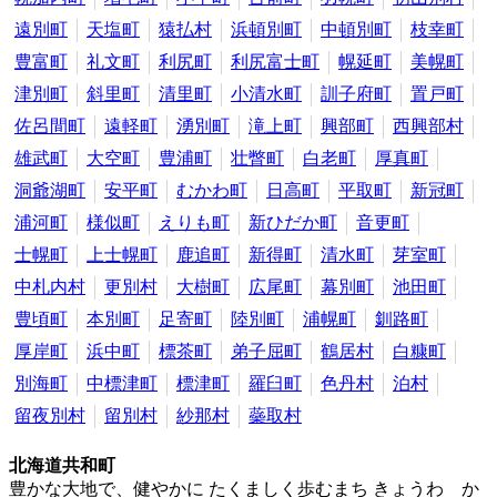
遠別町
天塩町
猿払村
浜頓別町
中頓別町
枝幸町
豊富町
礼文町
利尻町
利尻富士町
幌延町
美幌町
津別町
斜里町
清里町
小清水町
訓子府町
置戸町
佐呂間町
遠軽町
湧別町
滝上町
興部町
西興部村
雄武町
大空町
豊浦町
壮瞥町
白老町
厚真町
洞爺湖町
安平町
むかわ町
日高町
平取町
新冠町
浦河町
様似町
えりも町
新ひだか町
音更町
士幌町
上士幌町
鹿追町
新得町
清水町
芽室町
中札内村
更別村
大樹町
広尾町
幕別町
池田町
豊頃町
本別町
足寄町
陸別町
浦幌町
釧路町
厚岸町
浜中町
標茶町
弟子屈町
鶴居村
白糠町
別海町
中標津町
標津町
羅臼町
色丹村
泊村
留夜別村
留別村
紗那村
蘂取村
北海道共和町
豊かな大地で、健やかに たくましく歩むまち きょうわ か