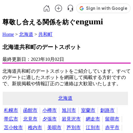
engumi
尊敬し合える関係を紡ぐ
Home
>
北海道
>
共和町
北海道共和町のデートスポット
最終更新日：
2023年10月02日
北海道共和町のデートスポットをご紹介しています。すべて
のデートに適したスポットを網羅して掲載する方針ですの
で、新規掲載や情報訂正のご連絡は大歓迎いたします。
北海道
札幌市
函館市
小樽市
旭川市
室蘭市
釧路市
帯広市
北見市
夕張市
岩見沢市
網走市
留萌市
苫小牧市
稚内市
美唄市
芦別市
江別市
赤平市