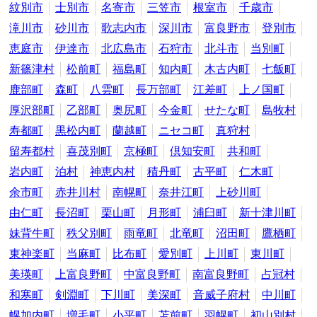
紋別市
士別市
名寄市
三笠市
根室市
千歳市
滝川市
砂川市
歌志内市
深川市
富良野市
登別市
恵庭市
伊達市
北広島市
石狩市
北斗市
当別町
新篠津村
松前町
福島町
知内町
木古内町
七飯町
鹿部町
森町
八雲町
長万部町
江差町
上ノ国町
厚沢部町
乙部町
奥尻町
今金町
せたな町
島牧村
寿都町
黒松内町
蘭越町
ニセコ町
真狩村
留寿都村
喜茂別町
京極町
倶知安町
共和町
岩内町
泊村
神恵内村
積丹町
古平町
仁木町
余市町
赤井川村
南幌町
奈井江町
上砂川町
由仁町
長沼町
栗山町
月形町
浦臼町
新十津川町
妹背牛町
秩父別町
雨竜町
北竜町
沼田町
鷹栖町
東神楽町
当麻町
比布町
愛別町
上川町
東川町
美瑛町
上富良野町
中富良野町
南富良野町
占冠村
和寒町
剣淵町
下川町
美深町
音威子府村
中川町
幌加内町
増毛町
小平町
苫前町
羽幌町
初山別村