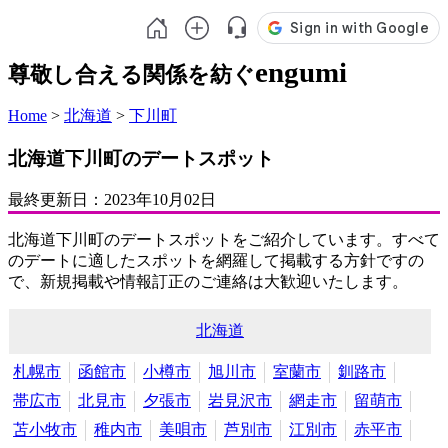
engumi
尊敬し合える関係を紡ぐ
Home
>
北海道
>
下川町
北海道下川町のデートスポット
最終更新日：
2023年10月02日
北海道下川町のデートスポットをご紹介しています。すべて
のデートに適したスポットを網羅して掲載する方針ですの
で、新規掲載や情報訂正のご連絡は大歓迎いたします。
北海道
札幌市
函館市
小樽市
旭川市
室蘭市
釧路市
帯広市
北見市
夕張市
岩見沢市
網走市
留萌市
苫小牧市
稚内市
美唄市
芦別市
江別市
赤平市