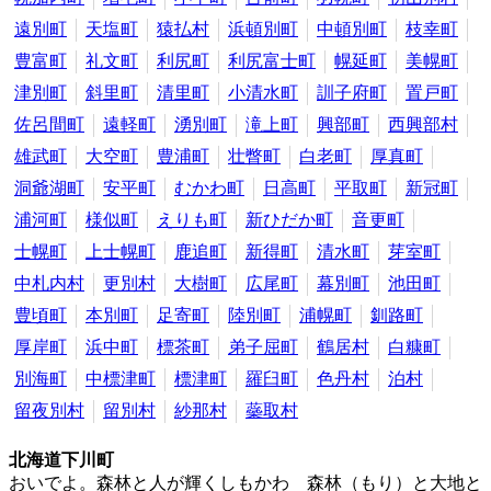
遠別町
天塩町
猿払村
浜頓別町
中頓別町
枝幸町
豊富町
礼文町
利尻町
利尻富士町
幌延町
美幌町
津別町
斜里町
清里町
小清水町
訓子府町
置戸町
佐呂間町
遠軽町
湧別町
滝上町
興部町
西興部村
雄武町
大空町
豊浦町
壮瞥町
白老町
厚真町
洞爺湖町
安平町
むかわ町
日高町
平取町
新冠町
浦河町
様似町
えりも町
新ひだか町
音更町
士幌町
上士幌町
鹿追町
新得町
清水町
芽室町
中札内村
更別村
大樹町
広尾町
幕別町
池田町
豊頃町
本別町
足寄町
陸別町
浦幌町
釧路町
厚岸町
浜中町
標茶町
弟子屈町
鶴居村
白糠町
別海町
中標津町
標津町
羅臼町
色丹村
泊村
留夜別村
留別村
紗那村
蘂取村
北海道下川町
おいでよ。森林と人が輝くしもかわ 森林（もり）と大地と