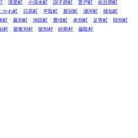
町
清里町
小清水町
訓子府町
置戸町
佐呂間町
むかわ町
日高町
平取町
新冠町
浦河町
様似町
尾町
幕別町
池田町
豊頃町
本別町
足寄町
陸別町
泊村
留夜別村
留別村
紗那村
蘂取村