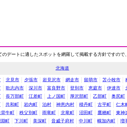
てのデートに適したスポットを網羅して掲載する方針ですので
北海道
市
北見市
夕張市
岩見沢市
網走市
留萌市
苫小牧市
市
歌志内市
深川市
富良野市
登別市
恵庭市
伊達市
町
長万部町
江差町
上ノ国町
厚沢部町
乙部町
奥尻町
町
共和町
岩内町
泊村
神恵内村
積丹町
古平町
仁木
妹背牛町
秩父別町
雨竜町
北竜町
沼田町
鷹栖町
東神
剣淵町
下川町
美深町
音威子府村
中川町
幌加内町
増