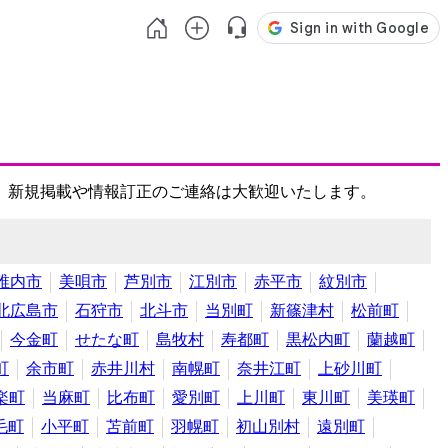
、新規掲載や情報訂正のご連絡は大歓迎いたします。
稚内市
美唄市
芦別市
江別市
赤平市
紋別市
北広島市
石狩市
北斗市
当別町
新篠津村
松前町
今金町
せたな町
島牧村
寿都町
黒松内町
蘭越町
町
余市町
赤井川村
南幌町
奈井江町
上砂川町
楽町
当麻町
比布町
愛別町
上川町
東川町
美瑛町
毛町
小平町
苫前町
羽幌町
初山別村
遠別町