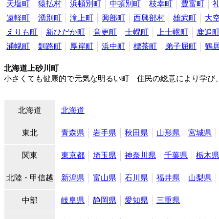
天塩町
猿払村
浜頓別町
中頓別町
枝幸町
豊富町
遠軽町
湧別町
滝上町
興部町
西興部村
雄武町
大
えりも町
新ひだか町
音更町
士幌町
上士幌町
鹿追
浦幌町
釧路町
厚岸町
浜中町
標茶町
弟子屈町
鶴
北海道上砂川町
小さくても健康的で元気な明るい町 住民の総意により学び
北海道
北海道
東北
青森県
岩手県
秋田県
山形県
宮城県
関東
東京都
埼玉県
神奈川県
千葉県
栃木
北陸・甲信越
新潟県
富山県
石川県
福井県
山梨県
中部
岐阜県
静岡県
愛知県
三重県