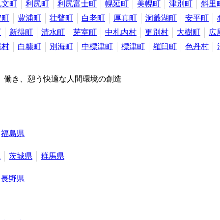
礼文町
利尻町
利尻富士町
幌延町
美幌町
津別町
斜里
空町
豊浦町
壮瞥町
白老町
厚真町
洞爺湖町
安平町
町
新得町
清水町
芽室町
中札内村
更別村
大樹町
広
居村
白糠町
別海町
中標津町
標津町
羅臼町
色丹村
、働き、憩う快適な人間環境の創造
福島県
県
茨城県
群馬県
長野県