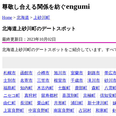
engumi
尊敬し合える関係を紡ぐ
Home
>
北海道
>
上砂川町
北海道上砂川町のデートスポット
最終更新日：
2023年10月02日
北海道上砂川町のデートスポットをご紹介しています。すべ
札幌市
函館市
小樽市
旭川市
室蘭市
釧路市
帯広
士別市
名寄市
三笠市
根室市
千歳市
滝川市
砂川
福島町
知内町
木古内町
七飯町
鹿部町
森町
八雲
ニセコ町
真狩村
留寿都村
喜茂別町
京極町
倶知安
由仁町
長沼町
栗山町
月形町
浦臼町
新十津川町
上富良野町
中富良野町
南富良野町
占冠村
和寒町