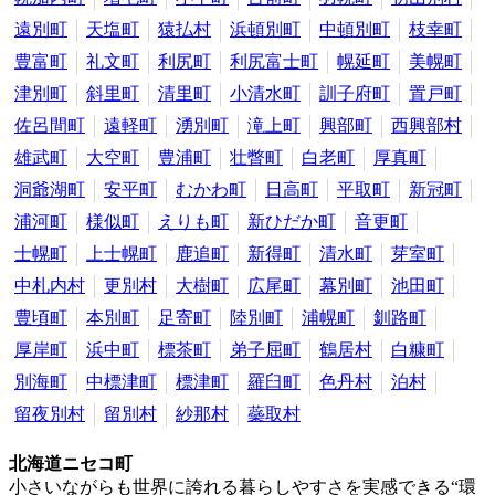
遠別町
天塩町
猿払村
浜頓別町
中頓別町
枝幸町
豊富町
礼文町
利尻町
利尻富士町
幌延町
美幌町
津別町
斜里町
清里町
小清水町
訓子府町
置戸町
佐呂間町
遠軽町
湧別町
滝上町
興部町
西興部村
雄武町
大空町
豊浦町
壮瞥町
白老町
厚真町
洞爺湖町
安平町
むかわ町
日高町
平取町
新冠町
浦河町
様似町
えりも町
新ひだか町
音更町
士幌町
上士幌町
鹿追町
新得町
清水町
芽室町
中札内村
更別村
大樹町
広尾町
幕別町
池田町
豊頃町
本別町
足寄町
陸別町
浦幌町
釧路町
厚岸町
浜中町
標茶町
弟子屈町
鶴居村
白糠町
別海町
中標津町
標津町
羅臼町
色丹村
泊村
留夜別村
留別村
紗那村
蘂取村
北海道ニセコ町
小さいながらも世界に誇れる暮らしやすさを実感できる“環