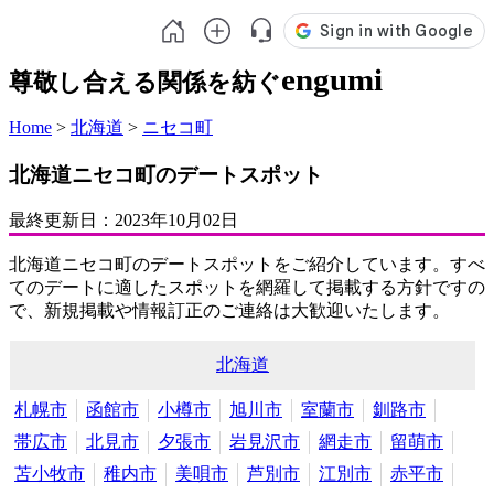
engumi
尊敬し合える関係を紡ぐ
Home
>
北海道
>
ニセコ町
北海道ニセコ町のデートスポット
最終更新日：
2023年10月02日
北海道ニセコ町のデートスポットをご紹介しています。すべ
てのデートに適したスポットを網羅して掲載する方針ですの
で、新規掲載や情報訂正のご連絡は大歓迎いたします。
北海道
札幌市
函館市
小樽市
旭川市
室蘭市
釧路市
帯広市
北見市
夕張市
岩見沢市
網走市
留萌市
苫小牧市
稚内市
美唄市
芦別市
江別市
赤平市