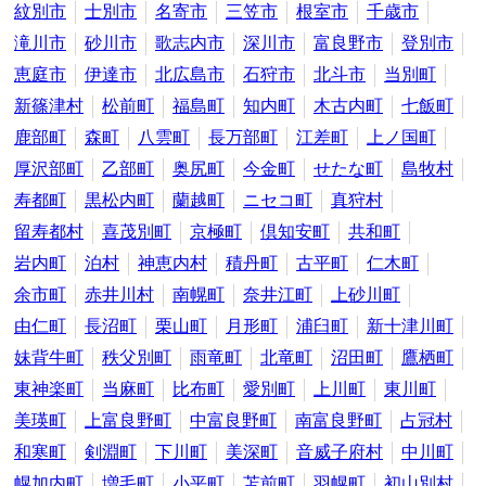
紋別市
士別市
名寄市
三笠市
根室市
千歳市
滝川市
砂川市
歌志内市
深川市
富良野市
登別市
恵庭市
伊達市
北広島市
石狩市
北斗市
当別町
新篠津村
松前町
福島町
知内町
木古内町
七飯町
鹿部町
森町
八雲町
長万部町
江差町
上ノ国町
厚沢部町
乙部町
奥尻町
今金町
せたな町
島牧村
寿都町
黒松内町
蘭越町
ニセコ町
真狩村
留寿都村
喜茂別町
京極町
倶知安町
共和町
岩内町
泊村
神恵内村
積丹町
古平町
仁木町
余市町
赤井川村
南幌町
奈井江町
上砂川町
由仁町
長沼町
栗山町
月形町
浦臼町
新十津川町
妹背牛町
秩父別町
雨竜町
北竜町
沼田町
鷹栖町
東神楽町
当麻町
比布町
愛別町
上川町
東川町
美瑛町
上富良野町
中富良野町
南富良野町
占冠村
和寒町
剣淵町
下川町
美深町
音威子府村
中川町
幌加内町
増毛町
小平町
苫前町
羽幌町
初山別村