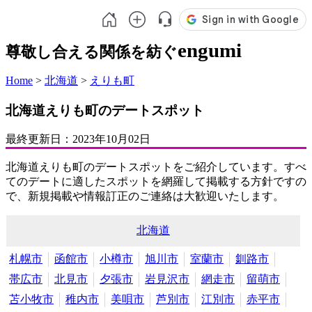
engumi
尊敬し合える関係を紡ぐ
Home
>
北海道
>
えりも町
北海道えりも町のデートスポット
最終更新日：
2023年10月02日
北海道えりも町のデートスポットをご紹介しています。すべ
てのデートに適したスポットを網羅して掲載する方針ですの
で、新規掲載や情報訂正のご連絡は大歓迎いたします。
北海道
札幌市
函館市
小樽市
旭川市
室蘭市
釧路市
帯広市
北見市
夕張市
岩見沢市
網走市
留萌市
苫小牧市
稚内市
美唄市
芦別市
江別市
赤平市