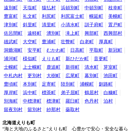
遠別町
天塩町
猿払村
浜頓別町
中頓別町
枝幸町
豊富町
礼文町
利尻町
利尻富士町
幌延町
美幌町
津別町
斜里町
清里町
小清水町
訓子府町
置戸町
佐呂間町
遠軽町
湧別町
滝上町
興部町
西興部村
雄武町
大空町
豊浦町
壮瞥町
白老町
厚真町
洞爺湖町
安平町
むかわ町
日高町
平取町
新冠町
浦河町
様似町
えりも町
新ひだか町
音更町
士幌町
上士幌町
鹿追町
新得町
清水町
芽室町
中札内村
更別村
大樹町
広尾町
幕別町
池田町
豊頃町
本別町
足寄町
陸別町
浦幌町
釧路町
厚岸町
浜中町
標茶町
弟子屈町
鶴居村
白糠町
別海町
中標津町
標津町
羅臼町
色丹村
泊村
留夜別村
留別村
紗那村
蘂取村
北海道えりも町
“海と大地のふるさと”えりも町 心豊かで安心・安全な暮ら