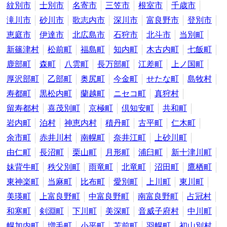
紋別市
士別市
名寄市
三笠市
根室市
千歳市
滝川市
砂川市
歌志内市
深川市
富良野市
登別市
恵庭市
伊達市
北広島市
石狩市
北斗市
当別町
新篠津村
松前町
福島町
知内町
木古内町
七飯町
鹿部町
森町
八雲町
長万部町
江差町
上ノ国町
厚沢部町
乙部町
奥尻町
今金町
せたな町
島牧村
寿都町
黒松内町
蘭越町
ニセコ町
真狩村
留寿都村
喜茂別町
京極町
倶知安町
共和町
岩内町
泊村
神恵内村
積丹町
古平町
仁木町
余市町
赤井川村
南幌町
奈井江町
上砂川町
由仁町
長沼町
栗山町
月形町
浦臼町
新十津川町
妹背牛町
秩父別町
雨竜町
北竜町
沼田町
鷹栖町
東神楽町
当麻町
比布町
愛別町
上川町
東川町
美瑛町
上富良野町
中富良野町
南富良野町
占冠村
和寒町
剣淵町
下川町
美深町
音威子府村
中川町
幌加内町
増毛町
小平町
苫前町
羽幌町
初山別村