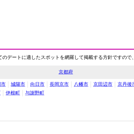
てのデートに適したスポットを網羅して掲載する方針ですので
京都府
岡市
城陽市
向日市
長岡京市
八幡市
京田辺市
京丹後
町
伊根町
与謝野町