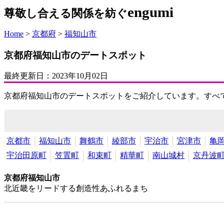
engumi
尊敬し合える関係を紡ぐ
Home
>
京都府
>
福知山市
京都府福知山市のデートスポット
最終更新日：
2023年10月02日
京都府福知山市のデートスポットをご紹介しています。すべ
京都市
福知山市
舞鶴市
綾部市
宇治市
宮津市
亀
宇治田原町
笠置町
和束町
精華町
南山城村
京丹波
京都府福知山市
北近畿をリードする創造性あふれるまち