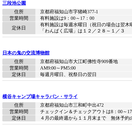
三段池公園
住所
京都府福知山市字猪崎377-1
営業時間
有料施設は9：00～17：00
有料施設は毎週水曜日（祝日の場合は翌木
定休日
「わんぱく広場」は１２／２８～１／３
日本の鬼の交流博物館
住所
京都府福知山市大江町佛性寺909番地
営業時間
AM9:00～PM5:00
定休日
毎週月曜日、祝祭日の翌日
横谷キャンプ場キャラバン・サライ
住所
京都府福知山市三和町中出472
営業時間
チェックイン＆チェックアウトは8：00～
定休日
４月の最終週から１１月末まで 無休予約